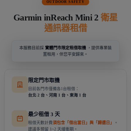
OUTDOOR SAFETY
Garmin inReach Mini 2
衛星
通訊器租借
本服務目前採
實體門市限定租借取機
，提供專業裝
置租用，伴您平安歸來。
限定門市取機
目前各門市僅備各1台租借：
台北 2 台、河南 1 台、東海 1 台
最少租借 3 天
租借天數計費
須包含「借出當日」與「歸還日」
。
建議多預留 1~2 天緩衝期。