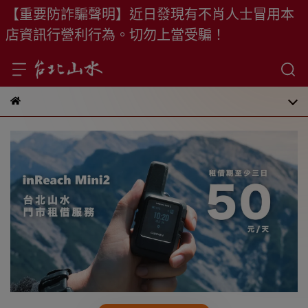
【重要防詐騙聲明】近日發現有不肖人士冒用本
店資訊行營利行為。切勿上當受騙！