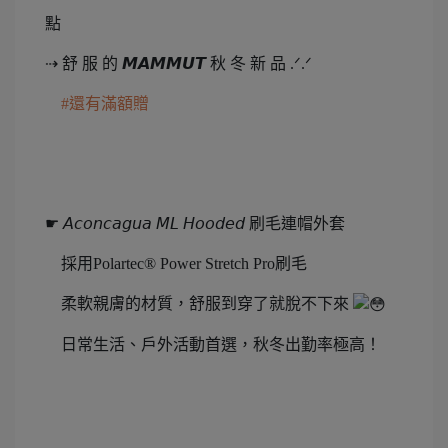
點
⇢ 舒 服 的 𝙈𝘼𝙈𝙈𝙐𝙏 秋 冬 新 品 .ᐟ.ᐟ
#還有滿額贈
☛ 𝘈𝘤𝘰𝘯𝘤𝘢𝘨𝘶𝘢 𝘔𝘓 𝘏𝘰𝘰𝘥𝘦𝘥 刷毛連帽外套
採用Polartec® Power Stretch Pro刷毛
柔軟親膚的材質，舒服到穿了就脫不下來
日常生活、戶外活動首選，秋冬出勤率極高！