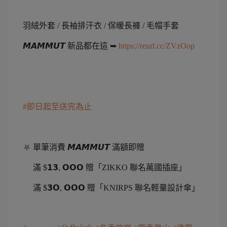
羽絨外套 / 長袖排汗衣 / 保暖長褲 / 毛帽手套
𝙈𝘼𝙈𝙈𝙐𝙏 新品都在這 ➥
https://reurl.cc/ZVzOop
#即日起至送完為止
⛧ 單筆消費 𝙈𝘼𝙈𝙈𝙐𝙏 滿額即贈
滿 $𝟭𝟯, 𝗢𝗢𝗢 贈「ZIKKO 聯名萬國插座」
滿 $𝟯𝗢, 𝗢𝗢𝗢 贈「KNIRPS 聯名輕量設計傘」