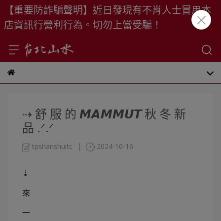
【重要防詐騙聲明】近日發現有不肖人士冒用本
店資訊行營利行為。切勿上當受騙！
⇢ 舒 服 的 𝙈𝘼𝙈𝙈𝙐𝙏 秋 冬 新
品 .ᐟ.ᐟ
tpshanshuitc
2024-10-16
⇣
來
一