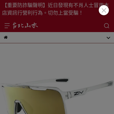
【重要防詐騙聲明】近日發現有不肖人士冒用本
店資訊行營利行為。切勿上當受騙！