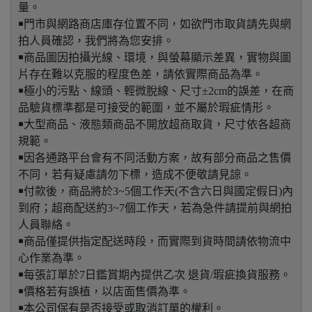
量。
￭門市與網路商店庫存位置不同，如欲門市取貨請先與網
拍人員確認，我們將為您安排。
￭商品圖因拍攝光線、環境，與螢幕顯示差異，實物與圖
片存在難以克服的程度色差，請依實際商品為準。
￭極小的污點、線頭、輕微脫線、尺寸±2cm的誤差，在商
品驗貨標準都是可接受的範圍，並不屬於瑕疵情形。
￭大型商品、液態類商品不開放超商取貨，尺寸依各超商
規範。
￭因各通路平台會有不同活動方案，故有部分商品之售價
不同，若有疑慮請勿下標，造成不便敬請見諒。
￭付款後，商品將於3~5個工作天(不含六日與國定假日)內
到府；超商配送約3~7個工作天，若為急件請提前與網拍
人員聯絡。
￭商品僅提供指定配送時段，而實際到貨時間請依物流中
心作業為準。
￭每張訂單於7日鑑賞期內提供乙次 退貨/瑕疵換貨服務。
￭價格若有誤植，以店面售價為準。
￭本公司保有是否接受或取消訂單的權利。