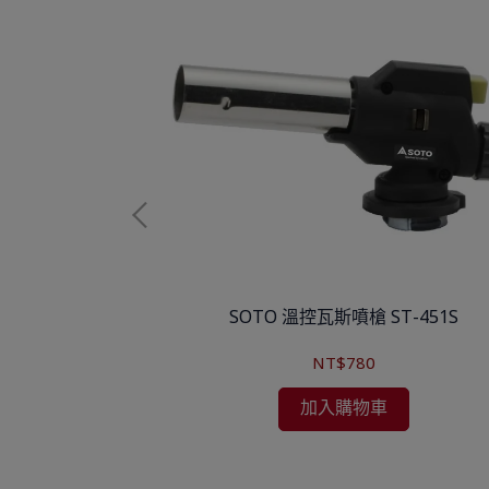
門市限定
掌中點火器 ST-
SOTO 溫控瓦斯噴槍 ST-451S
CT 【請勿下標】
NT$780
加入購物車