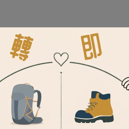
分離式的烹調方式、低重心設計，具高度穩定性
搭載高精度瓦斯調節器，低溫環境也可維持穩定火力輸出
最大火力可達2.6kW
驚人的持久力！不因連續使用時間長而影響火力
約300個火焰孔＋缽狀型設計爐頭，抗風性極佳
易操作的點火鈕及火力調節鈕
防滑四腳爐架牢固支撐，能乘載大鍋具重量