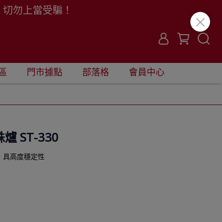
。切勿上當受騙！
區
門市據點
部落格
會員中心
 ST-330
，具高度穩定性