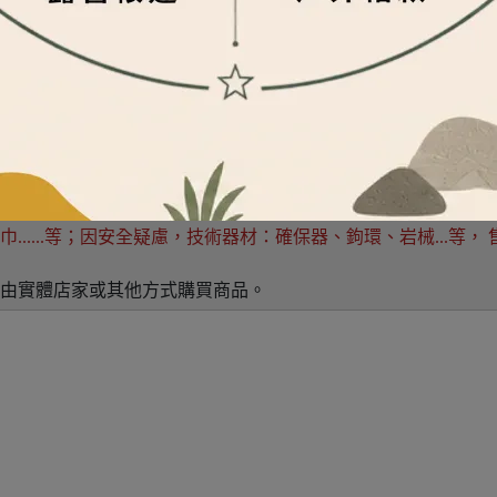
m的誤差，在商品驗貨標準都是可接受的範圍，並不屬於瑕疵情形。
寸依各超商規範。
商品之售價不同，若有疑慮請勿下標，造成不便敬請見諒。
與國定假日)內到府；超商配送約3~7個工作天，若為急件請提前與
請依物流中心作業為準。
換貨服務。
.....等；因安全疑慮，技術器材：確保器、鉤環、岩械...等
由實體店家或其他方式購買商品。