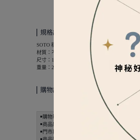
規格說明
SOTO 穩壓防風蜘蛛爐 ST-330
材質：不鏽鋼/鋁合金/黃銅/尼龍
尺寸：15×7.5×9cm(收納時)±3%
重量：250g±5%
購物說明
￭購物單筆滿990免運，宅配貨到付款需收20
￭商品庫存與門市共享，且流動量大，缺貨商
￭門市與網路商店庫存位置不同，如欲門市取
￭商品圖因拍攝光線、環境，與螢幕顯示差異