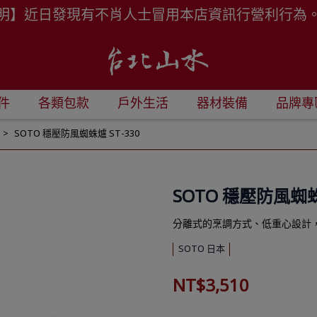
明】近日發現有不肖人士冒用本店資訊行營利行為
件
各類包款
戶外生活
器材裝備
品牌專
SOTO 穩壓防風蜘蛛爐 ST-330
SOTO 穩壓防風蜘蛛爐
分離式的烹調方式、低重心設計
SOTO 日本
NT$3,510