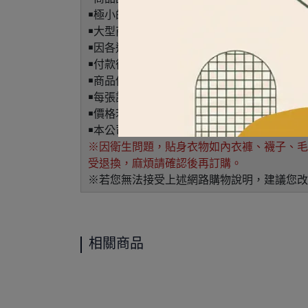
￭極小的污點、線頭、輕微脫線、尺寸±2c
￭大型商品、液態類商品不開放超商取貨，尺
￭因各通路平台會有不同活動方案，故有部分
￭付款後，商品將於3~5個工作天(不含六日
￭商品僅提供指定配送時段，而實際到貨時間
￭每張訂單於7日鑑賞期內提供乙次 退貨/瑕疵
￭價格若有誤植，以店面售價為準。
￭本公司保有是否接受或取消訂單的權利。
※因衛生問題，貼身衣物如內衣褲、襪子、毛巾.
受退換，麻煩請確認後再訂購。
※若您無法接受上述網路購物說明，建議您改
相關商品