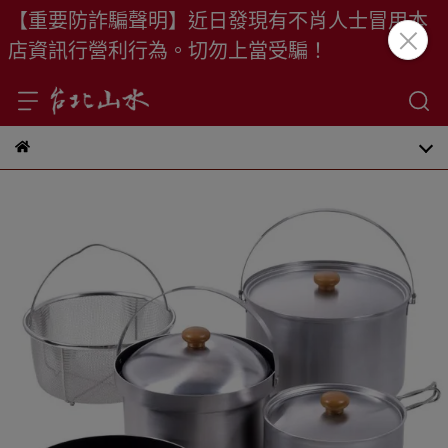
【重要防詐騙聲明】近日發現有不肖人士冒用本
店資訊行營利行為。切勿上當受騙！