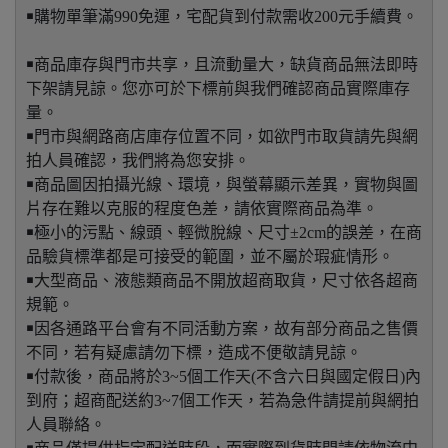
￭購物單筆滿990免運，宅配貨到付款需收200元手續費。
￭商品庫存與門市共享，且流動量大，缺貨商品無法即時
下架請見諒。您亦可於下標前與我們確認商品實際庫存
量。
￭門市與網路商店庫存位置不同，如欲門市取貨請先與網
拍人員確認，我們將為您安排。
￭商品圖因拍攝光線、環境，與螢幕顯示差異，實物與圖
片存在難以克服的程度色差，請依實際商品為準。
￭極小的污點、線頭、輕微脫線、尺寸±2cm的誤差，在商
品驗貨標準都是可接受的範圍，並不屬於瑕疵情形。
￭大型商品、液態類商品不開放超商取貨，尺寸依各超商
規範。
￭因各通路平台會有不同活動方案，故有部分商品之售價
不同，若有疑慮請勿下標，造成不便敬請見諒。
￭付款後，商品將於3~5個工作天(不含六日與國定假日)內
到府；超商配送約3~7個工作天，若為急件請提前與網拍
人員聯絡。