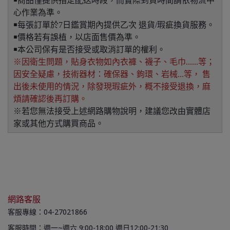
￭商品僅提供指定配送時段，而實際到貨時間請依物流中
心作業為準。
￭每張訂單於7日鑑賞期內提供乙次 退貨/瑕疵換貨服務。
￭價格若有誤植，以店面售價為準。
￭本公司保有是否接受或取消訂單的權利。
※因衛生問題，貼身衣物如內衣褲、襪子、毛巾......等；
因安全疑慮，技術器材：確保器、鉤環、岩械...等， 售
出後未使用的情況，除發現瑕疵外，概不接受退換，麻
煩請確認後再訂購。
※若您無法接受上述網路購物說明，建議您改由實體店
家或其他方式購買商品。
網路客服
客服專線：04-27021866
客服時間：週一~週六 9:00-18:00 週日12:00-21:30