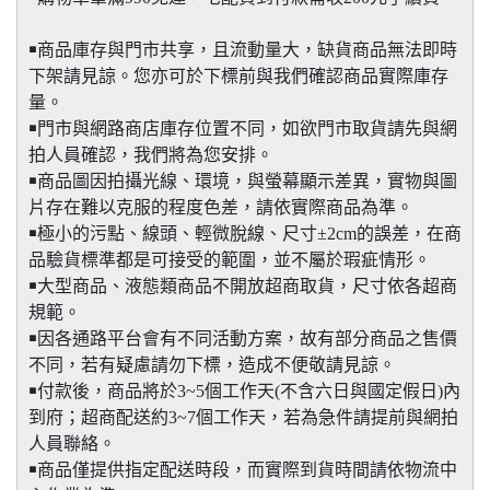
￭商品庫存與門市共享，且流動量大，缺貨商品無法即時
下架請見諒。您亦可於下標前與我們確認商品實際庫存
量。
￭門市與網路商店庫存位置不同，如欲門市取貨請先與網
拍人員確認，我們將為您安排。
￭商品圖因拍攝光線、環境，與螢幕顯示差異，實物與圖
片存在難以克服的程度色差，請依實際商品為準。
￭極小的污點、線頭、輕微脫線、尺寸±2cm的誤差，在商
品驗貨標準都是可接受的範圍，並不屬於瑕疵情形。
￭大型商品、液態類商品不開放超商取貨，尺寸依各超商
規範。
￭因各通路平台會有不同活動方案，故有部分商品之售價
不同，若有疑慮請勿下標，造成不便敬請見諒。
￭付款後，商品將於3~5個工作天(不含六日與國定假日)內
到府；超商配送約3~7個工作天，若為急件請提前與網拍
人員聯絡。
￭商品僅提供指定配送時段，而實際到貨時間請依物流中