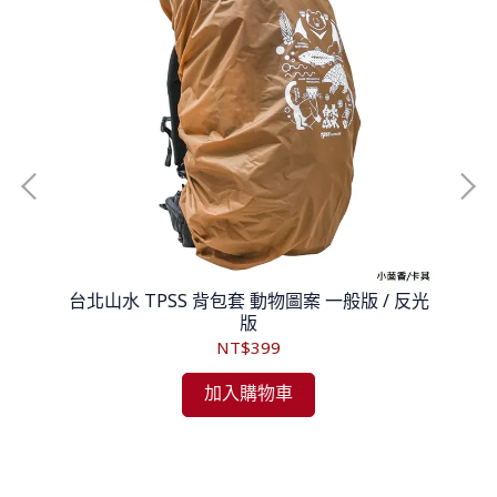
氣收
台北山水 TPSS 背包套 動物圖案 一般版 / 反光
SE
版
NT$399
加入購物車