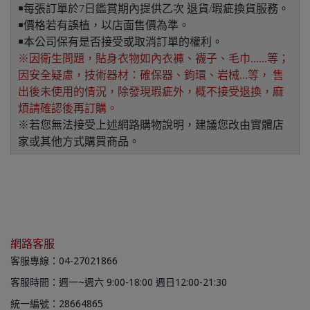
￭每張訂單於7日鑑賞期內提供乙次 退貨/瑕疵換貨服務。
￭價格若有誤植，以店面售價為準。
￭本公司保有是否接受或取消訂單的權利。
※因衛生問題，貼身衣物如內衣褲、襪子、毛巾......等；
因安全疑慮，技術器材：確保器、鉤環、岩械...等， 售
出後未使用的情況，除發現瑕疵外，概不接受退換，麻
煩請確認後再訂購。
※若您無法接受上述網路購物說明，建議您改由實體店
家或其他方式購買商品。
網路客服
客服專線：04-27021866
客服時間：週一~週六 9:00-18:00 週日12:00-21:30
統一編號：28664865