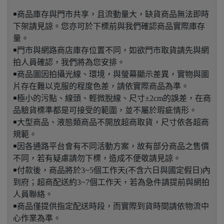
￭商品庫存與門市共享，且流動量大，缺貨商品無法即時
下架請見諒。您亦可於下標前與我們確認商品實際庫存
量。
￭門市與網路商店庫存位置不同，如欲門市取貨請先與網
拍人員確認，我們將為您安排。
￭商品圖因拍攝光線、環境，與螢幕顯示差異，實物與圖
片存在難以克服的程度色差，請依實際商品為準。
￭極小的污點、線頭、輕微脫線、尺寸±2cm的誤差，在商
品驗貨標準都是可接受的範圍，並不屬於瑕疵情形。
￭大型商品、液態類商品不開放超商取貨，尺寸依各超商
規範。
￭因各通路平台會有不同活動方案，故有部分商品之售價
不同，若有疑慮請勿下標，造成不便敬請見諒。
￭付款後，商品將於3~5個工作天(不含六日與國定假日)內
到府；超商配送約3~7個工作天，若為急件請提前與網拍
人員聯絡。
￭商品僅提供指定配送時段，而實際到貨時間請依物流中
心作業為準。