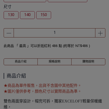
尺寸
130
140
150
此商品 「 最高 」可以折抵紅利
486
點 (約等於
NT$486
)
商品介紹
規格說明
購物說明
商品介紹
★商品為單件販售，出貨不含圖中其他配件。
★圖片僅供參考，顏色尺寸以實際商品為準。
雙色兩面穿設計，帽兜可拆，獨家EXCELOFT輕量保暖纖
維，