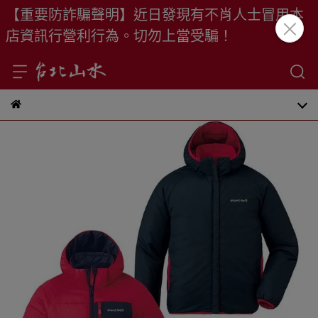
【重要防詐騙聲明】近日發現有不肖人士冒用本
店資訊行營利行為。切勿上當受騙！