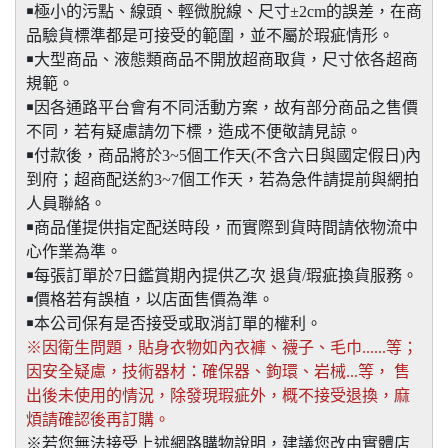
￭極小的污點、線頭、輕微脫線、尺寸±2cm的誤差，在商
品驗貨標準都是可接受的範圍，並不屬於瑕疵情形。
￭大型商品、液態類商品不開放超商取貨，尺寸依各超商
規範。
￭因各通路平台會有不同活動方案，故有部分商品之售價
不同，若有疑慮請勿下標，造成不便敬請見諒。
￭付款後，商品將於3~5個工作天(不含六日與國定假日)內
到府；超商配送約3~7個工作天，若為急件請提前與網拍
人員聯絡。
￭商品僅提供指定配送時段，而實際到貨時間請依物流中
心作業為準。
￭每張訂單於7日鑑賞期內提供乙次 退貨/瑕疵換貨服務。
￭價格若有誤植，以店面售價為準。
￭本公司保有是否接受或取消訂單的權利。
※因衛生問題，貼身衣物如內衣褲、襪子、毛巾......等；
因安全疑慮，技術器材：確保器、鉤環、岩械...等， 售
出後未使用的情況，除發現瑕疵外，概不接受退換，麻
煩請確認後再訂購。
※若您無法接受上述網路購物說明，建議您改由實體店