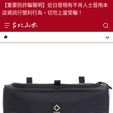
【重要防詐騙聲明】近日發現有不肖人士冒用本
店資訊行營利行為。切勿上當受騙！