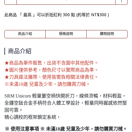
此商品 「 最高 」可以折抵紅利
300
點 (約等於
NT$300
)
商品介紹
規格說明
購物說明
商品介紹
★商品為單件販售，出貨不含圖中其他配件。
★圖片僅供參考，顏色尺寸以實際商品為準。
★刀具違法攜帶、使用皆需負相關法律責任。
※未滿18歲 兒童及少年，請勿購買刀械。
SRM Unicorn 輕量簍空柄快開折刀，線條流暢，材料輕盈，
全鏤空鈦合金手柄符合人體工學設計，輕量同時握感依然堅
固可靠。
精心調校的框架鎖定系統，
※ 使用注意事項 ※ 未滿18歲 兒童及少年，請勿購買刀械。