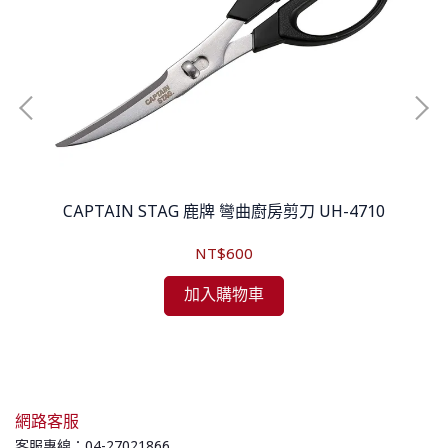
牛雕刻
CAPTAIN STAG 鹿牌 彎曲廚房剪刀 UH-4710
L
NT$600
加入購物車
網路客服
客服專線：04-27021866