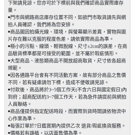
下架請見諒。您亦可於下標前與我們確認商品實際庫存
量。
￭門市與網路商店庫存位置不同，如欲門市取貨請先與網
拍人員確認，我們將為您安排。
￭商品圖因拍攝光線、環境，與螢幕顯示差異，實物與圖
片存在難以克服的程度色差，請依實際商品為準。
￭極小的污點、線頭、輕微脫線、尺寸±2cm的誤差，在商
品驗貨標準都是可接受的範圍，並不屬於瑕疵情形。
￭大型商品、液態類商品不開放超商取貨，尺寸依各超商
規範。
￭因各通路平台會有不同活動方案，故有部分商品之售價
不同，若有疑慮請勿下標，造成不便敬請見諒。
￭付款後，商品將於3~5個工作天(不含六日與國定假日)內
到府；超商配送約3~7個工作天，若為急件請提前與網拍
人員聯絡。
￭商品僅提供指定配送時段，而實際到貨時間請依物流中
心作業為準。
￭每張訂單於7日鑑賞期內提供乙次 退貨/瑕疵換貨服務。
￭價格若有誤植，以店面售價為準。