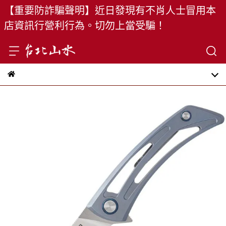
【重要防詐騙聲明】近日發現有不肖人士冒用本
店資訊行營利行為。切勿上當受騙！