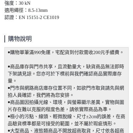
強度：30 kN
適用繩徑：8.5-13mm
認證：EN 15151-2 CE1019
購物說明
￭購物單筆滿990免運，宅配貨到付款需收200元手續費。
￭商品庫存與門市共享，且流動量大，缺貨商品無法即時
下架請見諒。您亦可於下標前與我們確認商品實際庫存
量。
￭門市與網路商店庫存位置不同，如欲門市取貨請先與網
拍人員確認，我們將為您安排。
￭商品圖因拍攝光線、環境，與螢幕顯示差異，實物與圖
片存在難以克服的程度色差，請依實際商品為準。
￭極小的污點、線頭、輕微脫線、尺寸±2cm的誤差，在商
品驗貨標準都是可接受的範圍，並不屬於瑕疵情形。
￭大型商品、液態類商品不開放超商取貨，尺寸依各超商