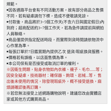
規範。
￭因各通路平台會有不同活動方案，故有部分商品之售價
不同，若有疑慮請勿下標，造成不便敬請見諒。
￭付款後，商品將於3~5個工作天(不含六日與國定假日)內
到府；超商配送約3~7個工作天，若為急件請提前與網拍
人員聯絡。
￭商品僅提供指定配送時段，而實際到貨時間請依物流中
心作業為準。
￭每張訂單於7日鑑賞期內提供乙次 退貨/瑕疵換貨服務。
￭價格若有誤植，以店面售價為準。
￭本公司保有是否接受或取消訂單的權利。
※因衛生問題，貼身衣物如內衣褲、襪子、毛巾......等；
因安全疑慮，技術器材：確保器、鉤環、岩械...等， 售
出後未使用的情況，除發現瑕疵外，概不接受退換，麻
煩請確認後再訂購。
※若您無法接受上述網路購物說明，建議您改由實體店
家或其他方式購買商品。