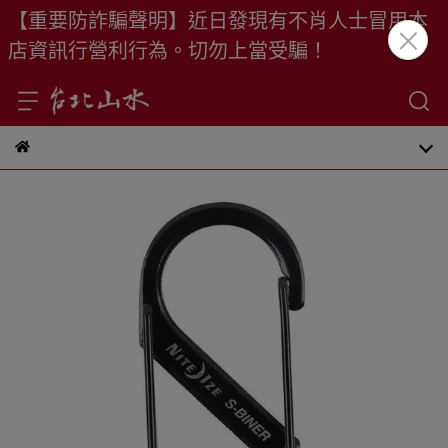
【重要防詐騙聲明】近日發現有不肖人士冒用本
店資訊行營利行為。切勿上當受騙！