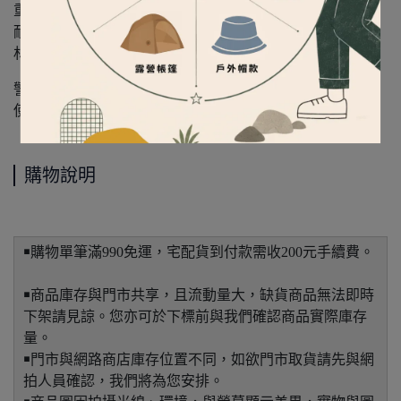
重量：18 公克
耐重能力：約 11 公斤
材質：主體為不鏽鋼、開口卡榫為不鏽鋼線
警告:不要在物品脫落時會導致人身傷害或財產損失的地方
使用該產品。不適用於攀登活動。
購物說明
￭購物單筆滿990免運，宅配貨到付款需收200元手續費。
￭商品庫存與門市共享，且流動量大，缺貨商品無法即時
下架請見諒。您亦可於下標前與我們確認商品實際庫存
量。
￭門市與網路商店庫存位置不同，如欲門市取貨請先與網
拍人員確認，我們將為您安排。