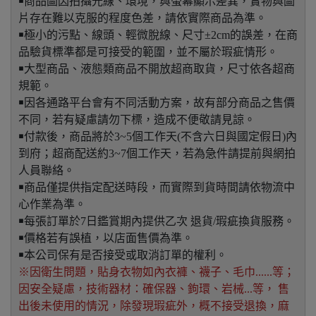
￭商品圖因拍攝光線、環境，與螢幕顯示差異，實物與圖
片存在難以克服的程度色差，請依實際商品為準。
￭極小的污點、線頭、輕微脫線、尺寸±2cm的誤差，在商
品驗貨標準都是可接受的範圍，並不屬於瑕疵情形。
￭大型商品、液態類商品不開放超商取貨，尺寸依各超商
規範。
￭因各通路平台會有不同活動方案，故有部分商品之售價
不同，若有疑慮請勿下標，造成不便敬請見諒。
￭付款後，商品將於3~5個工作天(不含六日與國定假日)內
到府；超商配送約3~7個工作天，若為急件請提前與網拍
人員聯絡。
￭商品僅提供指定配送時段，而實際到貨時間請依物流中
心作業為準。
￭每張訂單於7日鑑賞期內提供乙次 退貨/瑕疵換貨服務。
￭價格若有誤植，以店面售價為準。
￭本公司保有是否接受或取消訂單的權利。
※因衛生問題，貼身衣物如內衣褲、襪子、毛巾......等；
因安全疑慮，技術器材：確保器、鉤環、岩械...等， 售
出後未使用的情況，除發現瑕疵外，概不接受退換，麻