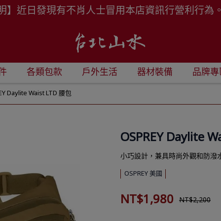
明】近日發現有不肖人士冒用本店資訊行營利行為
件
各類包款
戶外生活
器材裝備
品牌專
Y Daylite Waist LTD 腰包
OSPREY Daylite W
小巧設計，兼具時尚外觀和防潑
OSPREY 美國
NT$1,980
NT$2,200