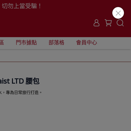
。切勿上當受騙！
區
門市據點
部落格
會員中心
aist LTD 腰包
水，專為日常旅行打造。