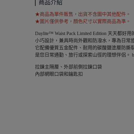
商品介紹
★商品為單件販售，出貨不含圖中其他配件。
★圖片僅供參考，顏色尺寸以實際商品為準。
Daylite™ Waist Pack Limited Edition
小巧設計，兼具時尚外觀和防潑水，專為日常
它配備優質五金配件、耐用的碳酸鹽塗層防撕
是您日常通勤、旅行或探索山徑的理想伴侶。 blue
拉鍊主隔層、外部前側拉鍊口袋
內部網眼口袋和鑰匙扣