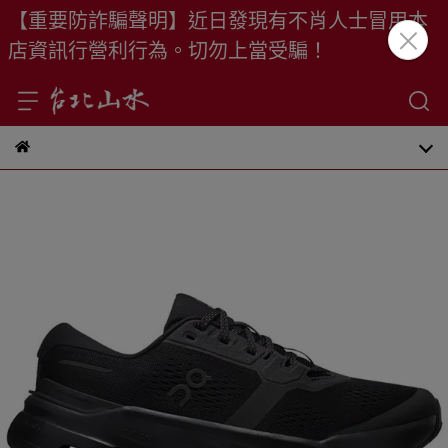
【重要防詐騙聲明】近日發現有不肖人士冒用本
店資訊行營利行為。切勿上當受騙！