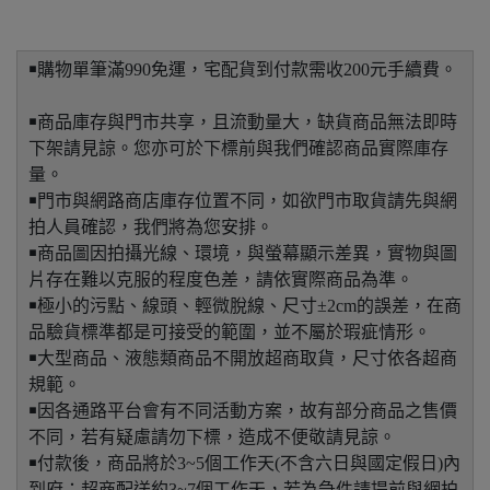
￭購物單筆滿990免運，宅配貨到付款需收200元手續費。
￭商品庫存與門市共享，且流動量大，缺貨商品無法即時
下架請見諒。您亦可於下標前與我們確認商品實際庫存
量。
￭門市與網路商店庫存位置不同，如欲門市取貨請先與網
拍人員確認，我們將為您安排。
￭商品圖因拍攝光線、環境，與螢幕顯示差異，實物與圖
片存在難以克服的程度色差，請依實際商品為準。
￭極小的污點、線頭、輕微脫線、尺寸±2cm的誤差，在商
品驗貨標準都是可接受的範圍，並不屬於瑕疵情形。
￭大型商品、液態類商品不開放超商取貨，尺寸依各超商
規範。
￭因各通路平台會有不同活動方案，故有部分商品之售價
不同，若有疑慮請勿下標，造成不便敬請見諒。
￭付款後，商品將於3~5個工作天(不含六日與國定假日)內
到府；超商配送約3~7個工作天，若為急件請提前與網拍