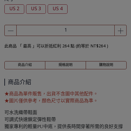
US 2
US 3
US 4
此商品 「 最高 」可以折抵紅利
264
點 (約等於
NT$264
)
商品介紹
規格說明
購物說明
商品介紹
★商品為單件販售，出貨不含圖中其他配件。
★圖片僅供參考，顏色尺寸以實際商品為準。
可水洗織帶鞋面
可調式快速鎖定彈性鞋帶
獨家專利的輕量PU中底，提供長時間穿著所需的良好支撐