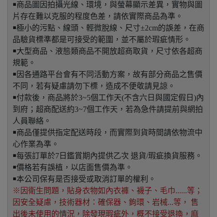
￭商品圖因拍攝光線、環境，與螢幕顯示差異，實物與圖
片存在難以克服的程度色差，請依實際商品為準。
￭極小的污點、線頭、輕微脫線、尺寸±2cm的誤差，在商
品驗貨標準都是可接受的範圍，並不屬於瑕疵情形。
￭大型商品、液態類商品不開放超商取貨，尺寸依各超商
規範。
￭因各通路平台會有不同活動方案，故有部分商品之售價
不同，若有疑慮請勿下標，造成不便敬請見諒。
￭付款後，商品將於3~5個工作天(不含六日與國定假日)內
到府；超商配送約3~7個工作天，若為急件請提前與網拍
人員聯絡。
￭商品僅提供指定配送時段，而實際到貨時間請依物流中
心作業為準。
￭每張訂單於7日鑑賞期內提供乙次 退貨/瑕疵換貨服務。
￭價格若有誤植，以店面售價為準。
￭本公司保有是否接受或取消訂單的權利。
※因衛生問題，貼身衣物如內衣褲、襪子、毛巾......等；
因安全疑慮，技術器材：確保器、鉤環、岩械...等， 售
出後未使用的情況，除發現瑕疵外，概不接受退換，麻