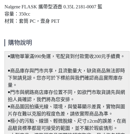
Nalgene FLASK 攜帶型酒壺 0.35L 2181-0007 藍
容量：350cc
材質：套筒 PC，壼身 PET
購物說明
￭購物單筆滿990免運，宅配貨到付款需收200元手續費。
￭商品庫存與門市共享，且流動量大，缺貨商品無法即時
下架請見諒。您亦可於下標前與我們確認商品實際庫存
量。
￭門市與網路商店庫存位置不同，如欲門市取貨請先與網
拍人員確認，我們將為您安排。
￭商品圖因拍攝光線、環境，與螢幕顯示差異，實物與圖
片存在難以克服的程度色差，請依實際商品為準。
￭極小的污點、線頭、輕微脫線、尺寸±2cm的誤差，在商
品驗貨標準都是可接受的範圍，並不屬於瑕疵情形。