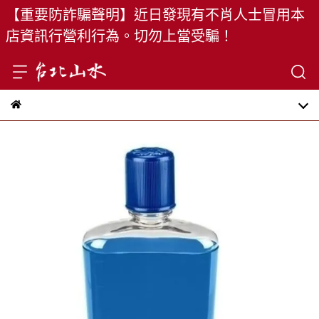
【重要防詐騙聲明】近日發現有不肖人士冒用本
店資訊行營利行為。切勿上當受騙！