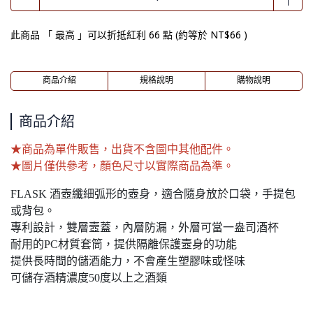
此商品 「 最高 」可以折抵紅利
66
點 (約等於
NT$66
)
商品介紹
規格說明
購物說明
商品介紹
★商品為單件販售，出貨不含圖中其他配件。
★圖片僅供參考，顏色尺寸以實際商品為準。
FLASK 酒壺纖細弧形的壺身，適合隨身放於口袋，手提包
或背包。
專利設計，雙層壼蓋，內層防漏，外層可當一盎司酒杯
耐用的PC材質套筒，提供隔離保護壼身的功能
提供長時間的儲酒能力，不會產生塑膠味或怪味
可儲存酒精濃度50度以上之酒類