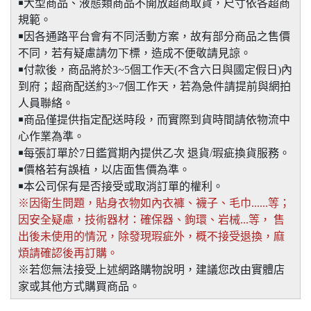
￭大型商品、液態類商品不開放超商取貨，尺寸依各超商
規範。
￭因各通路平台會有不同活動方案，故有部分商品之售價
不同，若有疑慮請勿下標，造成不便敬請見諒。
￭付款後，商品將於3~5個工作天(不含六日與國定假日)內
到府；超商配送約3~7個工作天，若為急件請提前與網拍
人員聯絡。
￭商品僅提供指定配送時段，而實際到貨時間請依物流中
心作業為準。
￭每張訂單於7日鑑賞期內提供乙次 退貨/瑕疵換貨服務。
￭價格若有誤植，以店面售價為準。
￭本公司保有是否接受或取消訂單的權利。
※因衛生問題，貼身衣物如內衣褲、襪子、毛巾......等；
因安全疑慮，技術器材：確保器、鉤環、岩械...等， 售
出後未使用的情況，除發現瑕疵外，概不接受退換，麻
煩請確認後再訂購。
※若您無法接受上述網路購物說明，建議您改由實體店
家或其他方式購買商品。