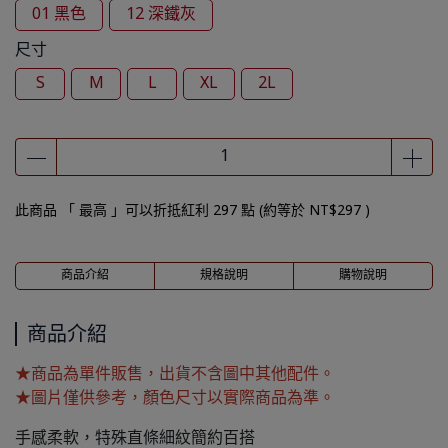
01 黑色
12 深鐵灰
尺寸
S
M
L
XL
2L
此商品 「 最高 」可以折抵紅利
297
點 (約等於
NT$297
)
商品介紹
規格說明
購物說明
商品介紹
★商品為單件販售，出貨不含圖中其他配件。
★圖片僅供參考，顏色尺寸以實際商品為準。
手感柔軟，特殊直條細紋簡約百搭