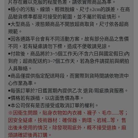
片存在難以克服的程度色差，請依實際商品為準。
￭極小的污點、線頭、輕微脫線、尺寸±2cm的誤差，在商
品驗貨標準都是可接受的範圍，並不屬於瑕疵情形。
￭大型商品、液態類商品不開放超商取貨，尺寸依各超商
規範。
￭因各通路平台會有不同活動方案，故有部分商品之售價
不同，若有疑慮請勿下標，造成不便敬請見諒。
￭付款後，商品將於3~5個工作天(不含六日與國定假日)內
到府；超商配送約3~7個工作天，若為急件請提前與網拍
人員聯絡。
￭商品僅提供指定配送時段，而實際到貨時間請依物流中
心作業為準。
￭每張訂單於7日鑑賞期內提供乙次 退貨/瑕疵換貨服務。
￭價格若有誤植，以店面售價為準。
￭本公司保有是否接受或取消訂單的權利。
※因衛生問題，貼身衣物如內衣褲、襪子、毛巾......等；
因安全疑慮，技術器材：確保器、鉤環、岩械...等， 售
出後未使用的情況，除發現瑕疵外，概不接受退換，麻
煩請確認後再訂購。