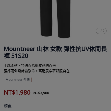
1
/
2
Mountneer 山林 女款 彈性抗UV休閒長
褲 51S20
手感柔軟，特殊直條細紋簡約百搭
腰部兩側設計鬆緊帶，高延展穿著舒服自在
Mountneer 台灣
NT$1,980
NT$3,960
顏色