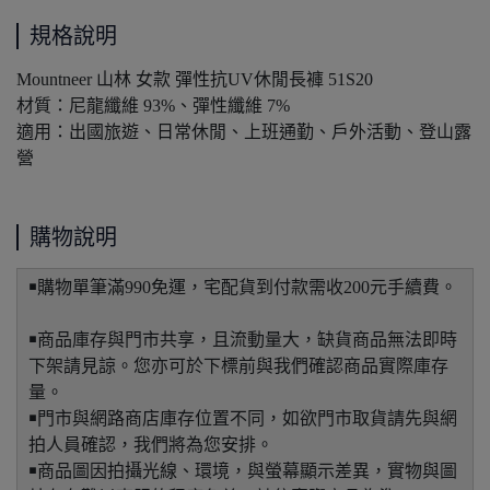
規格說明
Mountneer 山林 女款 彈性抗UV休閒長褲 51S20
材質：尼龍纖維 93%、彈性纖維 7%
適用：出國旅遊、日常休閒、上班通勤、戶外活動、登山露
營
購物說明
￭購物單筆滿990免運，宅配貨到付款需收200元手續費。
￭商品庫存與門市共享，且流動量大，缺貨商品無法即時
下架請見諒。您亦可於下標前與我們確認商品實際庫存
量。
￭門市與網路商店庫存位置不同，如欲門市取貨請先與網
拍人員確認，我們將為您安排。
￭商品圖因拍攝光線、環境，與螢幕顯示差異，實物與圖