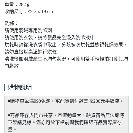
重量：282 g
收納尺寸：Φ13 x 19 cm
洗滌：
請使用羽絨專用洗滌劑
請使用洗衣袋、請將製品完全浸入洗滌液中
烘乾時請從洗衣袋中取出，分段多次烘乾並檢視乾燥效果，
請勿直接以高溫進行烘乾
清洗後如羽絨產生不均勻狀況，可使用雙手輕輕拍打使其均
勻鬆散
購物說明
￭購物單筆滿990免運，宅配貨到付款需收200元手續費。
￭商品庫存與門市共享，且流動量大，缺貨商品無法即時
下架請見諒。您亦可於下標前與我們確認商品實際庫存
量。