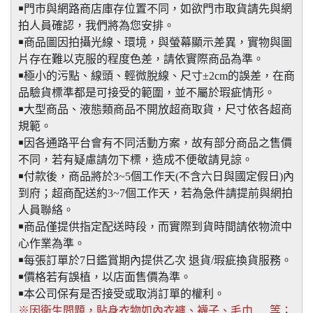
￭門市與網路商店庫存位置不同，如欲門市取貨請先與網
拍人員確認，我們將為您安排。
￭商品圖因拍攝光線、環境，與螢幕顯示差異，實物與圖
片存在難以克服的程度色差，請依實際商品為準。
￭極小的污點、線頭、輕微脫線、尺寸±2cm的誤差，在商
品驗貨標準都是可接受的範圍，並不屬於瑕疵情形。
￭大型商品、液態類商品不開放超商取貨，尺寸依各超商
規範。
￭因各通路平台會有不同活動方案，故有部分商品之售價
不同，若有疑慮請勿下標，造成不便敬請見諒。
￭付款後，商品將於3~5個工作天(不含六日與國定假日)內
到府；超商配送約3~7個工作天，若為急件請提前與網拍
人員聯絡。
￭商品僅提供指定配送時段，而實際到貨時間請依物流中
心作業為準。
￭每張訂單於7日鑑賞期內提供乙次 退貨/瑕疵換貨服務。
￭價格若有誤植，以店面售價為準。
￭本公司保有是否接受或取消訂單的權利。
※因衛生問題，貼身衣物如內衣褲、襪子、毛巾......等；