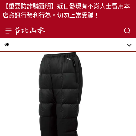
【重要防詐騙聲明】近日發現有不肖人士冒用本
店資訊行營利行為。切勿上當受騙！