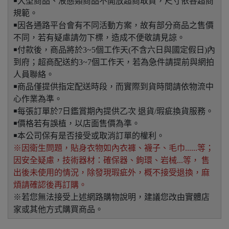
￭大型商品、液態類商品不開放超商取貨，尺寸依各超商
規範。
￭因各通路平台會有不同活動方案，故有部分商品之售價
不同，若有疑慮請勿下標，造成不便敬請見諒。
￭付款後，商品將於3~5個工作天(不含六日與國定假日)內
到府；超商配送約3~7個工作天，若為急件請提前與網拍
人員聯絡。
￭商品僅提供指定配送時段，而實際到貨時間請依物流中
心作業為準。
￭每張訂單於7日鑑賞期內提供乙次 退貨/瑕疵換貨服務。
￭價格若有誤植，以店面售價為準。
￭本公司保有是否接受或取消訂單的權利。
※因衛生問題，貼身衣物如內衣褲、襪子、毛巾......等；
因安全疑慮，技術器材：確保器、鉤環、岩械...等， 售
出後未使用的情況，除發現瑕疵外，概不接受退換，麻
煩請確認後再訂購。
※若您無法接受上述網路購物說明，建議您改由實體店
家或其他方式購買商品。