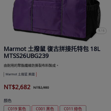
1
/
6
Marmot 土撥鼠 復古拼接托特包 18L
MTSS26UBG239
由耐用的聚酯纖維防撕裂布料製成。
Marmot 土撥鼠 美國
NT$2,682
NT$2,980
顏色
C019 紫色
C001 黑色
C011 綠色