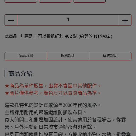
此商品 「 最高 」可以折抵紅利
402
點 (約等於
NT$402
)
商品介紹
規格說明
購物說明
商品介紹
★商品為單件販售，出貨不含圖中其他配件。
★圖片僅供參考，顏色尺寸以實際商品為準。
這款托特包的設計靈感源自2000年代的風格。
主體採用耐用的聚酯纖維防撕裂布料。
寬大的開口和側邊加固設計，使其適用於各種場合，從露
營、戶外活動到日常城市通勤都游刃有餘。
包身正面和兩側均設有口袋，方便收納小物、水瓶、折疊傘