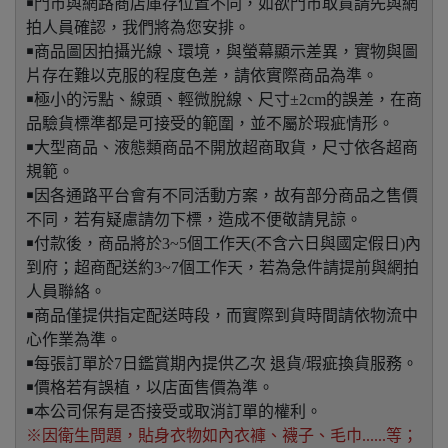
￭門市與網路商店庫存位置不同，如欲門市取貨請先與網
拍人員確認，我們將為您安排。
￭商品圖因拍攝光線、環境，與螢幕顯示差異，實物與圖
片存在難以克服的程度色差，請依實際商品為準。
￭極小的污點、線頭、輕微脫線、尺寸±2cm的誤差，在商
品驗貨標準都是可接受的範圍，並不屬於瑕疵情形。
￭大型商品、液態類商品不開放超商取貨，尺寸依各超商
規範。
￭因各通路平台會有不同活動方案，故有部分商品之售價
不同，若有疑慮請勿下標，造成不便敬請見諒。
￭付款後，商品將於3~5個工作天(不含六日與國定假日)內
到府；超商配送約3~7個工作天，若為急件請提前與網拍
人員聯絡。
￭商品僅提供指定配送時段，而實際到貨時間請依物流中
心作業為準。
￭每張訂單於7日鑑賞期內提供乙次 退貨/瑕疵換貨服務。
￭價格若有誤植，以店面售價為準。
￭本公司保有是否接受或取消訂單的權利。
※因衛生問題，貼身衣物如內衣褲、襪子、毛巾......等；