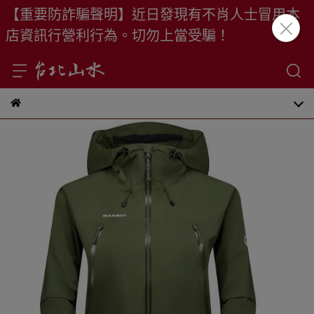
【重要防詐騙聲明】近日發現有不肖人士冒用本
店資訊行營利行為。切勿上當受騙！