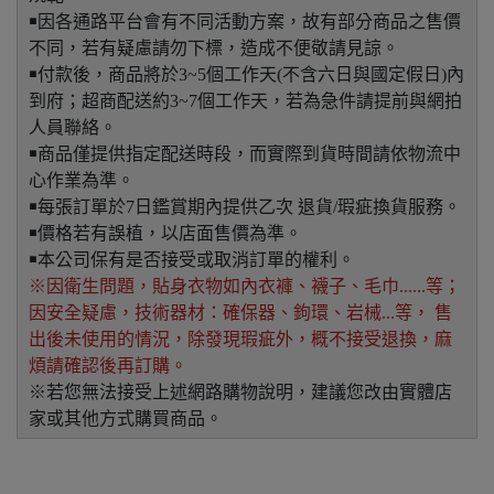
￭因各通路平台會有不同活動方案，故有部分商品之售價
不同，若有疑慮請勿下標，造成不便敬請見諒。
￭付款後，商品將於3~5個工作天(不含六日與國定假日)內
到府；超商配送約3~7個工作天，若為急件請提前與網拍
人員聯絡。
￭商品僅提供指定配送時段，而實際到貨時間請依物流中
心作業為準。
￭每張訂單於7日鑑賞期內提供乙次 退貨/瑕疵換貨服務。
￭價格若有誤植，以店面售價為準。
￭本公司保有是否接受或取消訂單的權利。
※因衛生問題，貼身衣物如內衣褲、襪子、毛巾......等；
因安全疑慮，技術器材：確保器、鉤環、岩械...等， 售
出後未使用的情況，除發現瑕疵外，概不接受退換，麻
煩請確認後再訂購。
※若您無法接受上述網路購物說明，建議您改由實體店
家或其他方式購買商品。