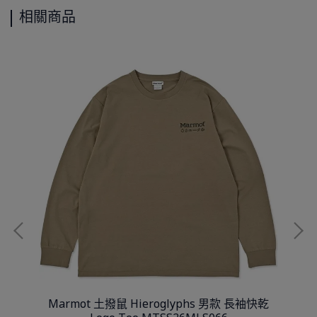
相關商品
鍊長袖
Marmot 土撥鼠 Hieroglyphs 男款 長袖快乾
Fjal