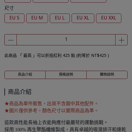
尺寸
EU S
EU M
EU L
EU XL
EU XXL
此商品 「 最高 」可以折抵紅利
425
點 (約等於
NT$425
)
商品介紹
規格說明
購物說明
商品介紹
★商品為單件販售，出貨不含圖中其他配件。
★圖片僅供參考，顏色尺寸以實際商品為準。
這款高性能長袖上衣能夠應付最嚴苛的運動挑戰。
採用 100% 再生聚酯纖維製成，具有卓越的吸濕排汗和速乾