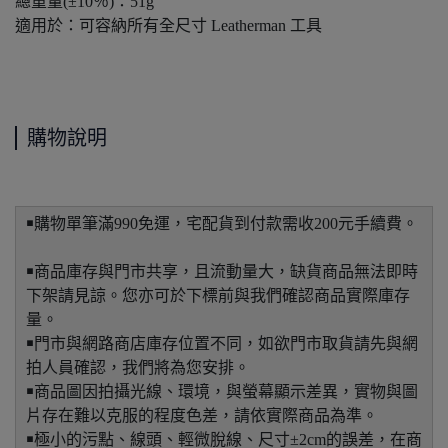
總重量(±10％)：51g
適用於：可容納所有全尺寸 Leatherman 工具
購物說明
￭購物單筆滿990免運，宅配貨到付款需收200元手續費。
￭商品庫存與門市共享，且流動量大，缺貨商品無法即時
下架請見諒。您亦可於下標前與我們確認商品實際庫存
量。
￭門市與網路商店庫存位置不同，如欲門市取貨請先與網
拍人員確認，我們將為您安排。
￭商品圖因拍攝光線、環境，與螢幕顯示差異，實物與圖
片存在難以克服的程度色差，請依實際商品為準。
￭極小的污點、線頭、輕微脫線、尺寸±2cm的誤差，在商