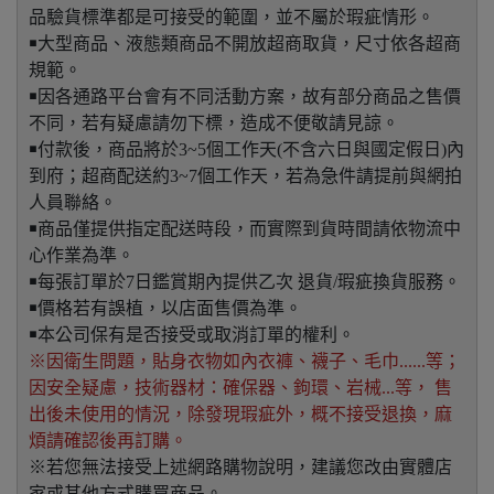
品驗貨標準都是可接受的範圍，並不屬於瑕疵情形。
￭大型商品、液態類商品不開放超商取貨，尺寸依各超商
規範。
￭因各通路平台會有不同活動方案，故有部分商品之售價
不同，若有疑慮請勿下標，造成不便敬請見諒。
￭付款後，商品將於3~5個工作天(不含六日與國定假日)內
到府；超商配送約3~7個工作天，若為急件請提前與網拍
人員聯絡。
￭商品僅提供指定配送時段，而實際到貨時間請依物流中
心作業為準。
￭每張訂單於7日鑑賞期內提供乙次 退貨/瑕疵換貨服務。
￭價格若有誤植，以店面售價為準。
￭本公司保有是否接受或取消訂單的權利。
※因衛生問題，貼身衣物如內衣褲、襪子、毛巾......等；
因安全疑慮，技術器材：確保器、鉤環、岩械...等， 售
出後未使用的情況，除發現瑕疵外，概不接受退換，麻
煩請確認後再訂購。
※若您無法接受上述網路購物說明，建議您改由實體店
家或其他方式購買商品。