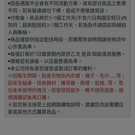
￭因各通路平台會有不同活動方案，故有部分商品之售價
不同，若有疑慮請勿下標，造成不便敬請見諒。
￭付款後，商品將於3~5個工作天(不含六日與國定假日)內
到府；超商配送約3~7個工作天，若為急件請提前與網拍
人員聯絡。
￭商品僅提供指定配送時段，而實際到貨時間請依物流中
心作業為準。
￭每張訂單於7日鑑賞期內提供乙次 退貨/瑕疵換貨服務。
￭價格若有誤植，以店面售價為準。
￭本公司保有是否接受或取消訂單的權利。
※因衛生問題，貼身衣物如內衣褲、襪子、毛巾......等；
因安全疑慮，技術器材：確保器、鉤環、岩械...等， 售
出後未使用的情況，除發現瑕疵外，概不接受退換，麻
煩請確認後再訂購。
※若您無法接受上述網路購物說明，建議您改由實體店
家或其他方式購買商品。