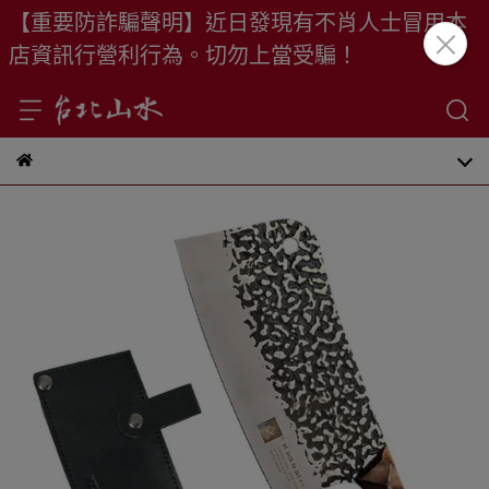
【重要防詐騙聲明】近日發現有不肖人士冒用本
店資訊行營利行為。切勿上當受騙！