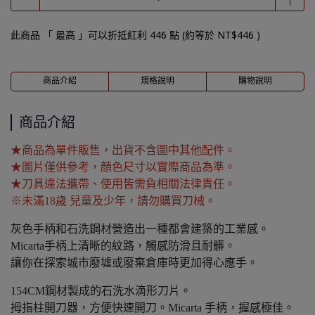
此商品 「 最高 」可以折抵紅利
446
點 (約等於
NT$446
)
商品介紹
規格說明
購物說明
商品介紹
★商品為單件販售，出貨不含圖中其他配件。
★圖片僅供參考，顏色尺寸以實際商品為準。
★刀具違法攜帶、使用皆需負相關法律責任。
※未滿18歲 兒童及少年，請勿購買刀械。
灰色手柄和石洗鋼材營造出一種都會建築的工業感。
Micarta手柄上清晰的紋路，觸感防滑且耐髒。
讓你在探索城市廢墟或廢棄倉庫時更加得心應手。
154CM鋼材製成的石洗水滴形刀片。
拇指柱開刀器，方便快速開刀。Micarta 手柄，握感極佳。