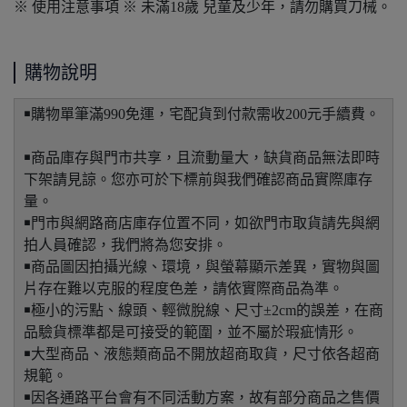
※ 使用注意事項 ※ 未滿18歲 兒童及少年，請勿購買刀械。
購物說明
￭購物單筆滿990免運，宅配貨到付款需收200元手續費。
￭商品庫存與門市共享，且流動量大，缺貨商品無法即時
下架請見諒。您亦可於下標前與我們確認商品實際庫存
量。
￭門市與網路商店庫存位置不同，如欲門市取貨請先與網
拍人員確認，我們將為您安排。
￭商品圖因拍攝光線、環境，與螢幕顯示差異，實物與圖
片存在難以克服的程度色差，請依實際商品為準。
￭極小的污點、線頭、輕微脫線、尺寸±2cm的誤差，在商
品驗貨標準都是可接受的範圍，並不屬於瑕疵情形。
￭大型商品、液態類商品不開放超商取貨，尺寸依各超商
規範。
￭因各通路平台會有不同活動方案，故有部分商品之售價