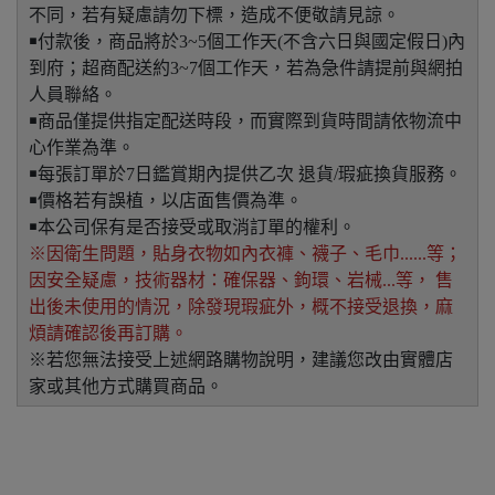
不同，若有疑慮請勿下標，造成不便敬請見諒。
￭付款後，商品將於3~5個工作天(不含六日與國定假日)內
到府；超商配送約3~7個工作天，若為急件請提前與網拍
人員聯絡。
￭商品僅提供指定配送時段，而實際到貨時間請依物流中
心作業為準。
￭每張訂單於7日鑑賞期內提供乙次 退貨/瑕疵換貨服務。
￭價格若有誤植，以店面售價為準。
￭本公司保有是否接受或取消訂單的權利。
※因衛生問題，貼身衣物如內衣褲、襪子、毛巾......等；
因安全疑慮，技術器材：確保器、鉤環、岩械...等， 售
出後未使用的情況，除發現瑕疵外，概不接受退換，麻
煩請確認後再訂購。
※若您無法接受上述網路購物說明，建議您改由實體店
家或其他方式購買商品。