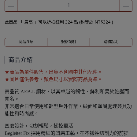
此商品 「 最高 」可以折抵紅利
324
點 (約等於
NT$324
)
商品介紹
規格說明
購物說明
商品介紹
★商品為單件販售，出貨不含圖中其他配件。
★圖片僅供參考，顏色尺寸以實際商品為準。
高品質 AEB-L 鋼材，以其卓越的韌性、鋒利和易於維護而
聞名。
非常適合日常使用和輕型戶外作業，緞面和塗層處理兼具功
能性和時尚感。
凹磨設計，切割輕鬆，操控靈活
Begleiter Fix 採用精細的凹磨工藝，在不犧牲切割力的前提