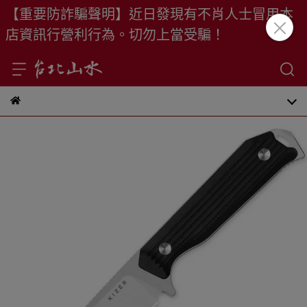
【重要防詐騙聲明】近日發現有不肖人士冒用本
店資訊行營利行為。切勿上當受騙！