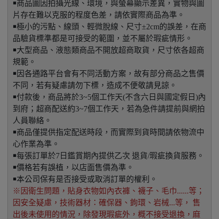
￭商品圖因拍攝光線、環境，與螢幕顯示差異，實物與圖
片存在難以克服的程度色差，請依實際商品為準。
￭極小的污點、線頭、輕微脫線、尺寸±2cm的誤差，在商
品驗貨標準都是可接受的範圍，並不屬於瑕疵情形。
￭大型商品、液態類商品不開放超商取貨，尺寸依各超商
規範。
￭因各通路平台會有不同活動方案，故有部分商品之售價
不同，若有疑慮請勿下標，造成不便敬請見諒。
￭付款後，商品將於3~5個工作天(不含六日與國定假日)內
到府；超商配送約3~7個工作天，若為急件請提前與網拍
人員聯絡。
￭商品僅提供指定配送時段，而實際到貨時間請依物流中
心作業為準。
￭每張訂單於7日鑑賞期內提供乙次 退貨/瑕疵換貨服務。
￭價格若有誤植，以店面售價為準。
￭本公司保有是否接受或取消訂單的權利。
※因衛生問題，貼身衣物如內衣褲、襪子、毛巾......等；
因安全疑慮，技術器材：確保器、鉤環、岩械...等， 售
出後未使用的情況，除發現瑕疵外，概不接受退換，麻