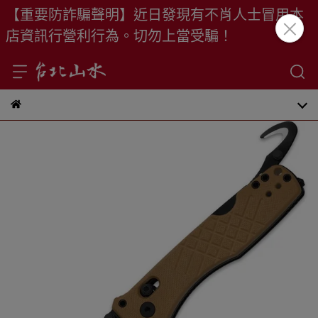
【重要防詐騙聲明】近日發現有不肖人士冒用本
店資訊行營利行為。切勿上當受騙！