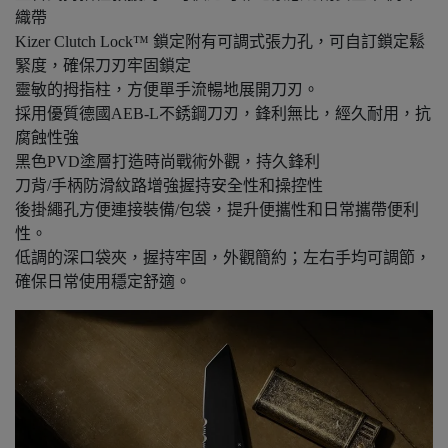
織帶
Kizer Clutch Lock™ 鎖定附有可調式張力孔，可自訂鎖定鬆
緊度，確保刀刃牢固鎖定
靈敏的拇指柱，方便單手流暢地展開刀刃。
採用優質德國AEB-L不銹鋼刀刃，鋒利無比，經久耐用，抗
腐蝕性強
黑色PVD塗層打造時尚戰術外觀，持久鋒利
刀背/手柄防滑紋路增強握持安全性和操控性
後掛繩孔方便連接裝備/包袋，提升便攜性和日常攜帶便利
性。
低調的深口袋夾，握持牢固，外觀簡約；左右手均可調節，
確保日常使用穩定舒適。