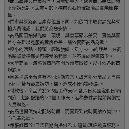
￭商品庫存與門市共享，且流動量大，缺貨商品無法即時
下架請見諒。您亦可於下標前與我們確認商品實際庫存
量。
￭門市與網路商店庫存位置不同，如欲門市取貨請先與網
拍人員確認，我們將為您安排。
￭商品圖因拍攝光線、環境，與螢幕顯示差異，實物與圖
片存在難以克服的程度色差，請依實際商品為準。
￭極小的污點、線頭、輕微脫線、尺寸±2cm的誤差，在商
品驗貨標準都是可接受的範圍，並不屬於瑕疵情形。
￭大型商品、液態類商品不開放超商取貨，尺寸依各超商
規範。
￭因各通路平台會有不同活動方案，故有部分商品之售價
不同，若有疑慮請勿下標，造成不便敬請見諒。
￭付款後，商品將於3~5個工作天(不含六日與國定假日)內
到府；超商配送約3~7個工作天，若為急件請提前與網拍
人員聯絡。
￭商品僅提供指定配送時段，而實際到貨時間請依物流中
心作業為準。
￭每張訂單於7日鑑賞期內提供乙次 退貨/瑕疵換貨服務。