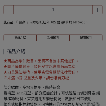
此商品 「 最高 」可以折抵紅利
405
點 (約等於
NT$405
)
商品介紹
規格說明
購物說明
商品介紹
★商品為單件販售，出貨不含圖中其他配件。
★圖片僅供參考，顏色尺寸以實際商品為準。
★刀具違法攜帶、使用皆需負相關法律責任。
※未滿18歲 兒童及少年，請勿購買刀械
部分鋸齒，多場景適用，隨時待命
戰術型Tanto刀型，部分鋸齒設計；可快速強力切割繩索/織
帶/堅韌材料，完美適用於緊急情況、救援和日常使用。
整合式拇指柱救援鉤，可快速可靠地緊急切割安全帶/肩帶/