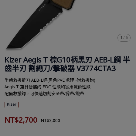
1
/
6
Kizer Aegis T 棕G10柄黑刃 AEB-L鋼 半
齒半刃 割繩刀/擊破器 V3774CTA3
半齒救援折刀 AEB-L鋼(黑色PVD處理 -附救援鉤)
Aegis T 兼具便攜的 EDC 性能和實用戰術性能
配備救援鉤，可快速切割安全帶/肩帶/織帶
Kizer
NT$2,700
NT$3,000