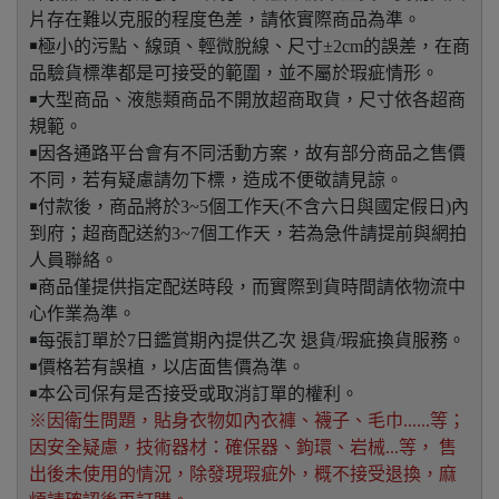
片存在難以克服的程度色差，請依實際商品為準。
￭極小的污點、線頭、輕微脫線、尺寸±2cm的誤差，在商
品驗貨標準都是可接受的範圍，並不屬於瑕疵情形。
￭大型商品、液態類商品不開放超商取貨，尺寸依各超商
規範。
￭因各通路平台會有不同活動方案，故有部分商品之售價
不同，若有疑慮請勿下標，造成不便敬請見諒。
￭付款後，商品將於3~5個工作天(不含六日與國定假日)內
到府；超商配送約3~7個工作天，若為急件請提前與網拍
人員聯絡。
￭商品僅提供指定配送時段，而實際到貨時間請依物流中
心作業為準。
￭每張訂單於7日鑑賞期內提供乙次 退貨/瑕疵換貨服務。
￭價格若有誤植，以店面售價為準。
￭本公司保有是否接受或取消訂單的權利。
※因衛生問題，貼身衣物如內衣褲、襪子、毛巾......等；
因安全疑慮，技術器材：確保器、鉤環、岩械...等， 售
出後未使用的情況，除發現瑕疵外，概不接受退換，麻