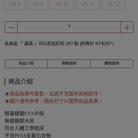
US 8
US 9
US 10
US 11
US 12
此商品 「 最高 」可以折抵紅利
297
點 (約等於
NT$297
)
商品介紹
規格說明
購物說明
商品介紹
★商品為單件販售，出貨不含圖中其他配件。
★圖片僅供參考，顏色尺寸以實際商品為準。
輕量緩震EVA中底
無痕橡膠大底
符合人體工學鞋床
不含PFAS全氟化合物