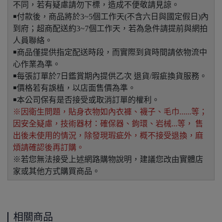
不同，若有疑慮請勿下標，造成不便敬請見諒。
￭付款後，商品將於3~5個工作天(不含六日與國定假日)內
到府；超商配送約3~7個工作天，若為急件請提前與網拍
人員聯絡。
￭商品僅提供指定配送時段，而實際到貨時間請依物流中
心作業為準。
￭每張訂單於7日鑑賞期內提供乙次 退貨/瑕疵換貨服務。
￭價格若有誤植，以店面售價為準。
￭本公司保有是否接受或取消訂單的權利。
※因衛生問題，貼身衣物如內衣褲、襪子、毛巾......等；
因安全疑慮，技術器材：確保器、鉤環、岩械...等， 售
出後未使用的情況，除發現瑕疵外，概不接受退換，麻
煩請確認後再訂購。
※若您無法接受上述網路購物說明，建議您改由實體店
家或其他方式購買商品。
相關商品