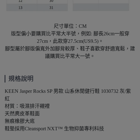
尺寸單位：CM
版型偏小要購買比平常大半號，例如: 腳長26cm一般穿
27cm，此款穿27.5cm(US9.5)。
腳型屬於腳版偏寬外加腳背較厚、鞋子喜歡穿舒適寬鬆，建
議購買比平常大一號。
規格說明
KEEN Jasper Rocks SP 男款 山系休閒健行鞋 1030732 灰/紫
紅
材質：吸濕排汗襯裡
天然麂皮革鞋面
無痕橡膠大底
鞋墊採用Cleansport NXT™ 生物抑菌專利科技