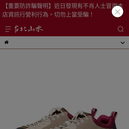
【重要防詐騙聲明】近日發現有不肖人士冒用本
店資訊行營利行為。切勿上當受騙！