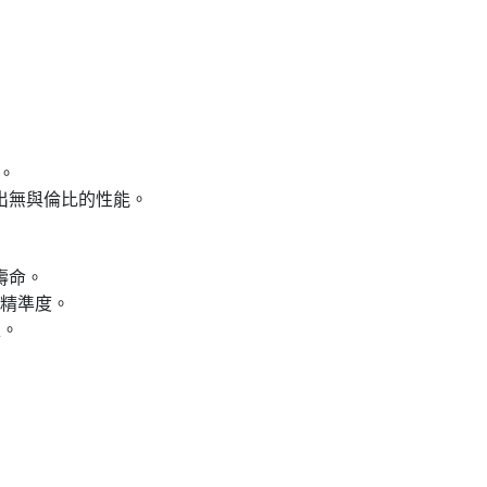
境。
造出無與倫比的性能。
壽命。
精準度。
上。