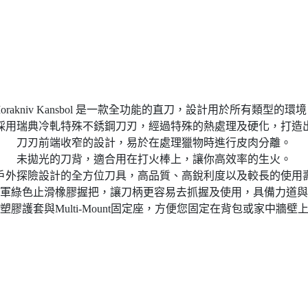
orakniv Kansbol 是一款全功能的直刀，設計用於所有類型的環
刃，採用瑞典冷軋特殊不銹鋼刀刃，經過特殊的熱處理及硬化，打
刀刃前端收窄的設計，易於在處理獵物時進行皮肉分離。
未拋光的刀背，適合用在打火棒上，讓你高效率的生火。
戶外探險設計的全方位刀具，高品質、高銳利度以及較長的使用
軍綠色止滑橡膠握把，讓刀柄更容易去抓握及使用，具備力道與
塑膠護套與Multi-Mount固定座，方便您固定在背包或家中牆壁