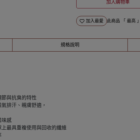
加入購物車
加入最愛
此商品 「 最高
規格說明
調節與抗臭的特性
透氣排汗、親膚舒適，
異味感
球上最具重複使用與回收的纖維
率