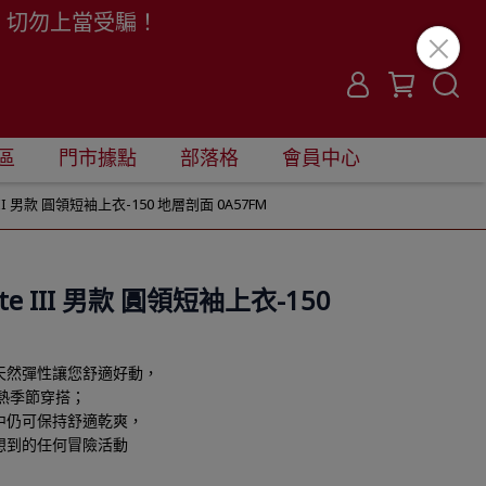
。切勿上當受騙！
區
門市據點
部落格
會員中心
ite III 男款 圓領短袖上衣-150 地層剖面 0A57FM
 Lite III 男款 圓領短袖上衣-150
天然彈性讓您舒適好動，
熱季節穿搭；
中仍可保持舒適乾爽，
想到的任何冒險活動