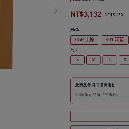
NT$3,132
NT$3,480
顏色
0GR 土棕
401 深藍
尺寸
S
M
L
XL
此商品參與的優惠活動
2026指定品牌『品牌日』