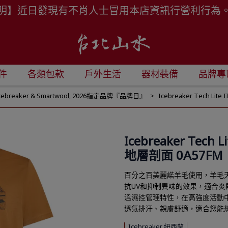
明】近日發現有不肖人士冒用本店資訊行營利行為
件
各類包款
戶外生活
器材裝備
品牌專
cebreaker & Smartwool
,
2026指定品牌『品牌日』
Icebreaker Tech L
Icebreaker Tech
地層剖面 0A57FM
百分之百美麗諾羊毛使用，羊毛
抗UV和抑制異味的效果，適合炎
溫濕控管理特性，在高強度活動
透氣排汗、親膚舒適，適合您能
Icebreaker 紐西蘭