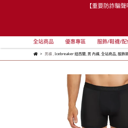
【重要防詐騙聲
全站商品
優惠專區
服飾/鞋襪/配
男褲
,
Icebreaker 紐西蘭
,
男 內褲
,
全站商品
,
服飾類