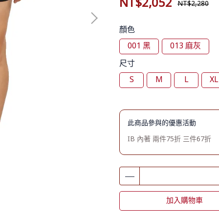
NT$2,052
NT$2,280
顏色
001 黑
013 麻灰
尺寸
S
M
L
XL
此商品參與的優惠活動
IB 內著 兩件75折 三件67折
加入購物車