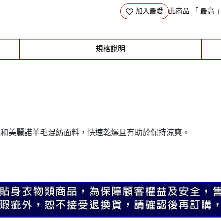
加入最愛
此商品 「 最高
規格說明
賽爾纖維和美麗諾羊毛混紡面料，快速乾燥且有​​助於保持涼爽。