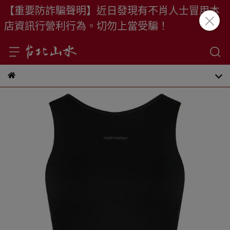
【重要防詐騙聲明】近日發現有不肖人士冒用本
店資訊行營利行為。切勿上當受騙！