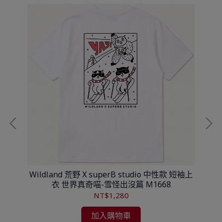
3
Wildland 荒野 X superB studio 中性款 短袖上
Wi
衣 世界真奇喵-雪怪出沒篇 M1668
NT$1,280
加入購物車