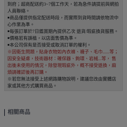
到府；超商配送約3~7個工作天，若為急件請提前與網拍
人員聯絡。
￭商品僅提供指定配送時段，而實際到貨時間請依物流中
心作業為準。
￭每張訂單於7日鑑賞期內提供乙次 退貨/瑕疵換貨服務。
￭價格若有誤植，以店面售價為準。
￭本公司保有是否接受或取消訂單的權利。
※因衛生問題，貼身衣物如內衣褲、襪子、毛巾......等；
因安全疑慮，技術器材：確保器、鉤環、岩械...等， 售
出後未使用的情況，除發現瑕疵外，概不接受退換，麻
煩請確認後再訂購。
※若您無法接受上述網路購物說明，建議您改由實體店
家或其他方式購買商品。
相關商品