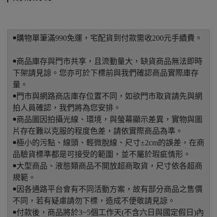
￭購物單筆滿990免運，宅配貨到付款需收200元手續費。
￭商品庫存與門市共享，且流動量大，缺貨商品無法即時
下架請見諒。您亦可於下標前與我們確認商品實際庫存
量。
￭門市與網路商店庫存位置不同，如欲門市取貨請先與網
拍人員確認，我們將為您安排。
￭商品圖因拍攝光線、環境，與螢幕顯示差異，實物與圖
片存在難以克服的程度色差，請依實際商品為準。
￭極小的污點、線頭、輕微脫線、尺寸±2cm的誤差，在商
品驗貨標準都是可接受的範圍，並不屬於瑕疵情形。
￭大型商品、液態類商品不開放超商取貨，尺寸依各超商
規範。
￭因各通路平台會有不同活動方案，故有部分商品之售價
不同，若有疑慮請勿下標，造成不便敬請見諒。
￭付款後，商品將於3~5個工作天(不含六日與國定假日)內