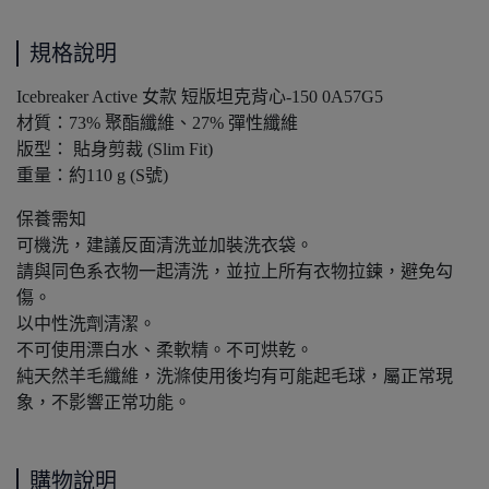
規格說明
Icebreaker Active 女款 短版坦克背心-150 0A57G5
材質：73% 聚酯纖維、27% 彈性纖維
版型： 貼身剪裁 (Slim Fit)
重量：約110 g (S號)
保養需知
可機洗，建議反面清洗並加裝洗衣袋。
請與同色系衣物一起清洗，並拉上所有衣物拉鍊，避免勾
傷。
以中性洗劑清潔。
不可使用漂白水、柔軟精。不可烘乾。
純天然羊毛纖維，洗滌使用後均有可能起毛球，屬正常現
象，不影響正常功能。
購物說明