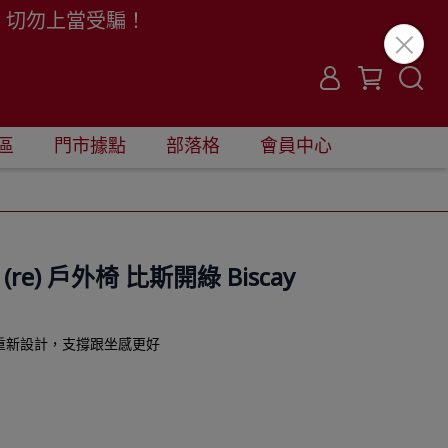
。切勿上當受騙！
區
門市據點
部落格
會員中心
ne (re) 戶外椅 比斯開綠 Biscay
重新設計，支撐跟坐感更好