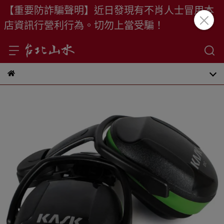
【重要防詐騙聲明】近日發現有不肖人士冒用本
店資訊行營利行為。切勿上當受騙！