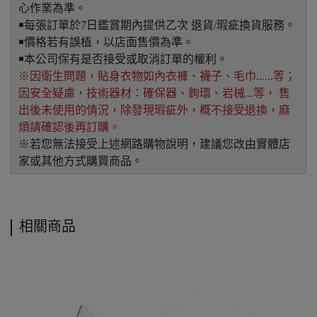
心作業為準。
￭每張訂單於7日鑑賞期內提供乙次 退貨/瑕疵換貨服務。
￭價格若有誤植，以店面售價為準。
￭本公司保有是否接受或取消訂單的權利。
※因衛生問題，貼身衣物如內衣褲、襪子、毛巾......等；
因安全疑慮，技術器材：確保器、鉤環、岩械...等， 售
出後未使用的情況，除發現瑕疵外，概不接受退換，麻
煩請確認後再訂購。
※若您無法接受上述網路購物說明，建議您改由實體店
家或其他方式購買商品。
相關商品