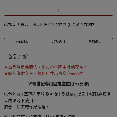
此商品 「 最高 」可以折抵紅利
257
點 (約等於
NT$257
)
商品介紹
規格說明
購物說明
商品介紹
★商品為單件販售，出貨不含圖中其他配件。
★圖片僅供參考，顏色尺寸以實際商品為準。
※需搭配專用固定座使用。​(另購)
綠色的SC1耳罩適用於噪音值中到低(dB)以及中頻到高頻噪
音的環境下使用。
​適合一般工廠作業環境。