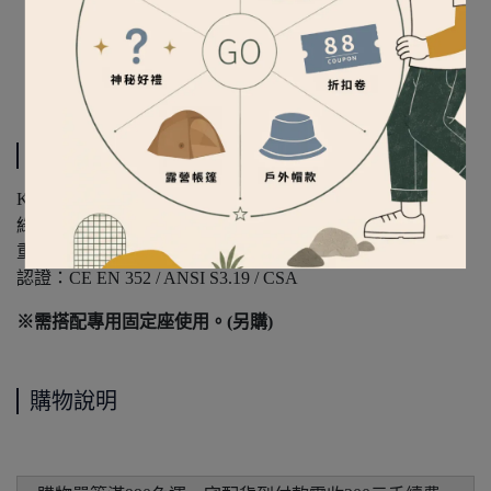
規格說明
KASK Hearing Protection 防噪音耳罩 WHP00004 SC1-Green
綠色
重量：約 280 g 公克
認證：CE EN 352 / ANSI S3.19 / CSA
※需搭配專用固定座使用。​(另購)
購物說明