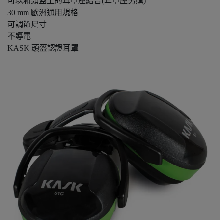
​可以和頭盔上的耳罩座結合(耳罩座另購)
30 mm 歐洲通用規格
可調節尺寸
不導電
KASK 頭盔認證耳罩