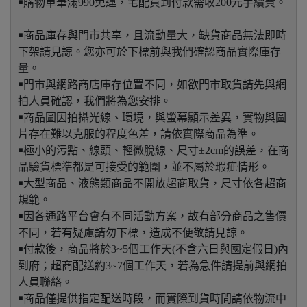
￭購物單筆滿990免運，宅配貨到付款需收200元手續費。
￭商品庫存與門市共享，且流動量大，缺貨商品無法即時
下架請見諒。您亦可於下標前與我們確認商品實際庫存
量。
￭門市與網路商店庫存位置不同，如欲門市取貨請先與網
拍人員確認，我們將為您安排。
￭商品圖因拍攝光線、環境，與螢幕顯示差異，實物與圖
片存在難以克服的程度色差，請依實際商品為準。
￭極小的污點、線頭、輕微脫線、尺寸±2cm的誤差，在商
品驗貨標準都是可接受的範圍，並不屬於瑕疵情形。
￭大型商品、液態類商品不開放超商取貨，尺寸依各超商
規範。
￭因各通路平台會有不同活動方案，故有部分商品之售價
不同，若有疑慮請勿下標，造成不便敬請見諒。
￭付款後，商品將於3~5個工作天(不含六日與國定假日)內
到府；超商配送約3~7個工作天，若為急件請提前與網拍
人員聯絡。
￭商品僅提供指定配送時段，而實際到貨時間請依物流中