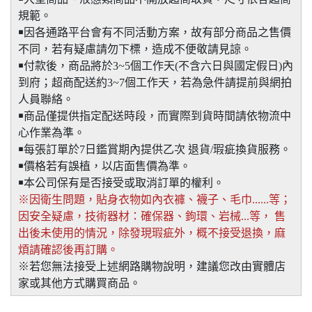
規範。
￭因各通路平台會有不同活動方案，故有部分商品之售價
不同，若有疑慮請勿下標，造成不便敬請見諒。
￭付款後，商品將於3~5個工作天(不含六日與國定假日)內
到府；超商配送約3~7個工作天，若為急件請提前與網拍
人員聯絡。
￭商品僅提供指定配送時段，而實際到貨時間請依物流中
心作業為準。
￭每張訂單於7日鑑賞期內提供乙次 退貨/瑕疵換貨服務。
￭價格若有誤植，以店面售價為準。
￭本公司保有是否接受或取消訂單的權利。
※因衛生問題，貼身衣物如內衣褲、襪子、毛巾......等；
因安全疑慮，技術器材：確保器、鉤環、岩械...等， 售
出後未使用的情況，除發現瑕疵外，概不接受退換，麻
煩請確認後再訂購。
※若您無法接受上述網路購物說明，建議您改由實體店
家或其他方式購買商品。