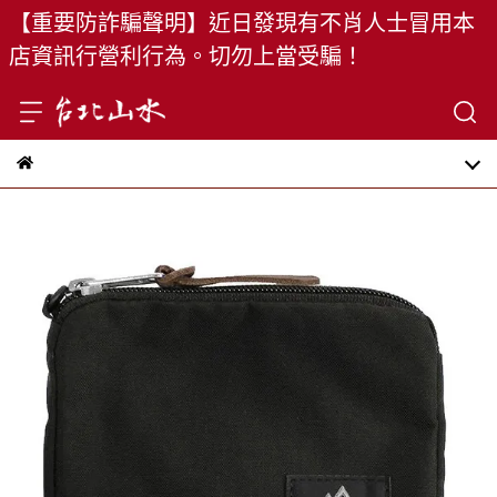
【重要防詐騙聲明】近日發現有不肖人士冒用本
店資訊行營利行為。切勿上當受騙！