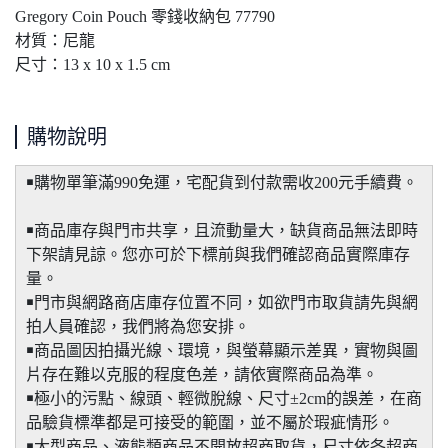
Gregory Coin Pouch 零錢收納包 77790
材質：尼龍
尺寸：13 x 10 x 1.5 cm
購物說明
￭購物單筆滿990免運，宅配貨到付款需收200元手續費。
￭商品庫存與門市共享，且流動量大，缺貨商品無法即時
下架請見諒。您亦可於下標前與我們確認商品實際庫存
量。
￭門市與網路商店庫存位置不同，如欲門市取貨請先與網
拍人員確認，我們將為您安排。
￭商品圖因拍攝光線、環境，與螢幕顯示差異，實物與圖
片存在難以克服的程度色差，請依實際商品為準。
￭極小的污點、線頭、輕微脫線、尺寸±2cm的誤差，在商
品驗貨標準都是可接受的範圍，並不屬於瑕疵情形。
￭大型商品、液態類商品不開放超商取貨，尺寸依各超商