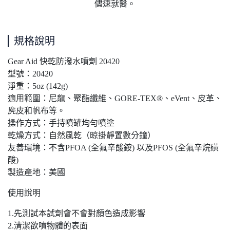
儘速就醫。
規格說明
Gear Aid 快乾防潑水噴劑 20420
型號：20420
淨重：5oz (142g)
適用範圍：尼龍、聚酯纖維、GORE-TEX®、eVent、皮革、
麂皮和帆布等。
操作方式：手持噴罐均勻噴塗
乾燥方式：自然風乾（晾掛靜置數分鐘）
友善環境：不含PFOA (全氟辛酸銨) 以及PFOS (全氟辛烷磺
酸)
製造產地：美國
使用說明
1.先測試本試劑會不會對顏色造成影響
2.清潔欲噴物體的表面