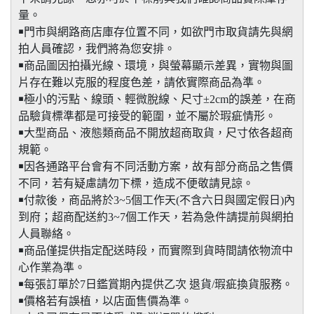
量。
￭門市與網路商店庫存位置不同，如欲門市取貨請先與網
拍人員確認，我們將為您安排。
￭商品圖因拍攝光線、環境，與螢幕顯示差異，實物與圖
片存在難以克服的程度色差，請依實際商品為準。
￭極小的污點、線頭、輕微脫線、尺寸±2cm的誤差，在商
品驗貨標準都是可接受的範圍，並不屬於瑕疵情形。
￭大型商品、液態類商品不開放超商取貨，尺寸依各超商
規範。
￭因各通路平台會有不同活動方案，故有部分商品之售價
不同，若有疑慮請勿下標，造成不便敬請見諒。
￭付款後，商品將於3~5個工作天(不含六日與國定假日)內
到府；超商配送約3~7個工作天，若為急件請提前與網拍
人員聯絡。
￭商品僅提供指定配送時段，而實際到貨時間請依物流中
心作業為準。
￭每張訂單於7日鑑賞期內提供乙次 退貨/瑕疵換貨服務。
￭價格若有誤植，以店面售價為準。