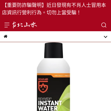
【重要防詐騙聲明】近日發現有不肖人士冒用本
店資訊行營利行為。切勿上當受騙！