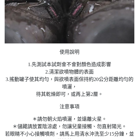
使用說明
1.先測試本試劑會不會對顏色造成影響
2.清潔欲噴物體的表面
3.搖動罐子使其均勻，與欲噴表面保持約20公分距離均勻的
噴灑，
待其乾燥即可，或再上第2層。
注意事項
＊請勿朝火焰噴灑，並遠離火星。
＊儲藏請放置陰涼處，勿讓兒童接觸、勿直射陽光。
若眼睛不小心接觸噴劑，請馬上用清水沖洗至少15分鐘，並