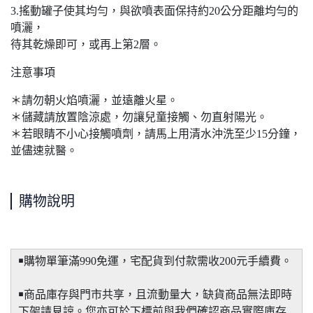
3.搖動罐子使其均勻，與欲噴表面保持約20公分距離均勻的
噴灑，
待其乾燥即可，或再上第2層。
注意事項
＊請勿朝火焰噴灑，並遠離火星。
＊儲藏請放置陰涼處，勿讓兒童接觸、勿直射陽光。
＊若眼睛不小心接觸噴劑，請馬上用清水沖洗至少15分鐘，
並儘速就醫。
購物說明
￭購物單筆滿990免運，宅配貨到付款需收200元手續費。
￭商品庫存與門市共享，且流動量大，缺貨商品無法即時
下架請見諒。您亦可於下標前與我們確認商品實際庫存