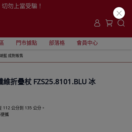
。切勿上當受騙！
區
門市據點
部落格
會員中心
U 冰湖藍 成對販售
碳纖維折疊杖 FZS25.8101.BLU 冰
12 公分到 135 公分。
巧便攜