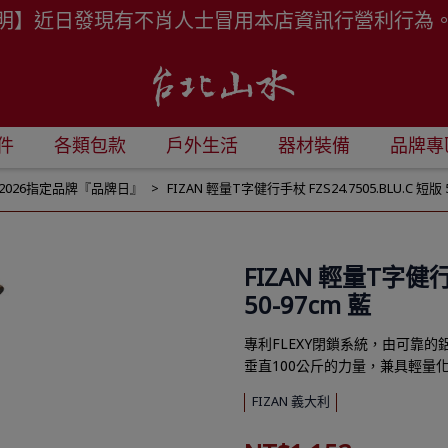
明】近日發現有不肖人士冒用本店資訊行營利行為
件
各類包款
戶外生活
器材裝備
品牌專
2026指定品牌『品牌日』
FIZAN 輕量T字健行手杖 FZS24.7505.BLU.C 短版 
FIZAN 輕量T字健行手
50-97cm 藍
專利FLEXY閉鎖系統，由可靠
垂直100公斤的力量，兼具輕量
FIZAN 義大利