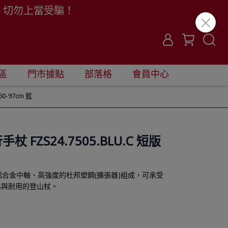
。切勿上當受騙！
區
門市據點
部落格
會員中心
50-97cm 藍
杖 FZS24.7505.BLU.C 短版
的鋁合金中軸、高強度的杜邦塑鋼(擴張器)組成，可承受
化與耐用的登山杖。