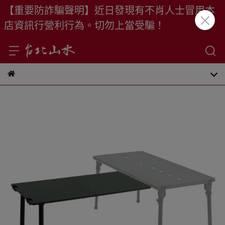
【重要防詐騙聲明】近日發現有不肖人士冒用本
店資訊行營利行為。切勿上當受騙！