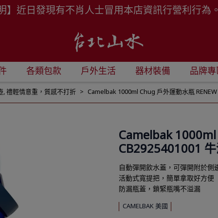
明】近日發現有不肖人士冒用本店資訊行營利行為
件
各類包款
戶外生活
器材裝備
品牌專
壺
,
禮輕情意重，質感不打折
Camelbak 1000ml Chug 戶外運動水瓶 RENEW
Camelbak 1000
CB2925401001 
自動彈開飲水蓋，可彈開附於側
活動式寬提把，簡單拿取好方便
防漏瓶蓋，鎖緊瓶嘴不溢漏
CAMELBAK 美國