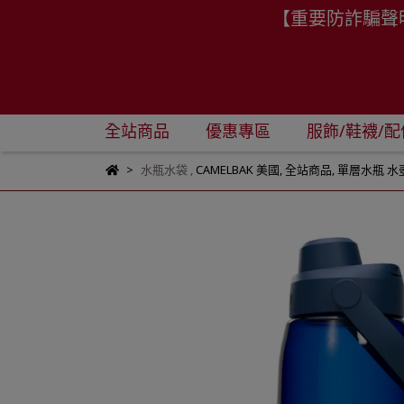
【重要防詐騙聲
全站商品
優惠專區
服飾/鞋襪/配
水瓶水袋
,
CAMELBAK 美國
,
全站商品
,
單層水瓶 水