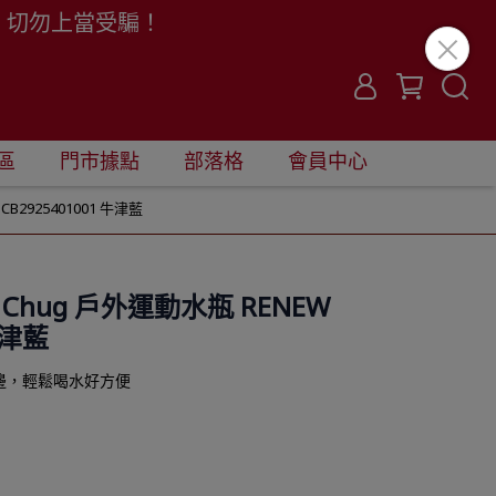
。切勿上當受騙！
區
門市據點
部落格
會員中心
 CB2925401001 牛津藍
ml Chug 戶外運動水瓶 RENEW
牛津藍
邊，輕鬆喝水好方便