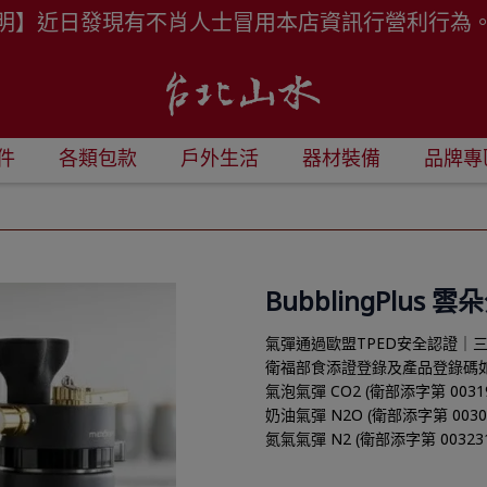
明】近日發現有不肖人士冒用本店資訊行營利行為
件
各類包款
戶外生活
器材裝備
品牌專
BubblingPlus
氣彈通過歐盟TPED安全認證｜三
衛福部食添證登錄及產品登錄碼
氣泡氣彈 CO2 (衛部添字第 00319
奶油氣彈 N2O (衛部添字第 00307
氮氣氣彈 N2 (衛部添字第 003231