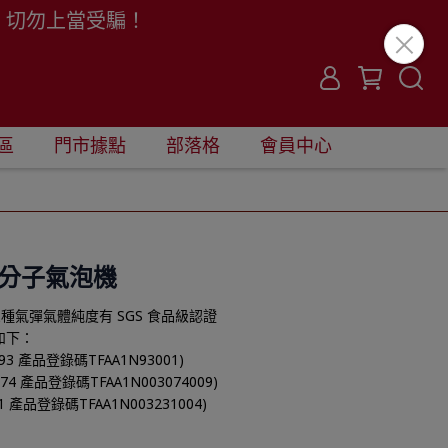
。切勿上當受騙！
區
門市據點
部落格
會員中心
 雲朵分子氣泡機
種氣彈氣體純度有 SGS 食品級認證
如下：
3 產品登錄碼TFAA1N93001)
4 產品登錄碼TFAA1N003074009)
 產品登錄碼TFAA1N003231004)