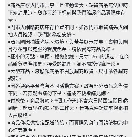
￭商品庫存與門市共享，且流動量大，缺貨商品無法即時
下架請見諒。您亦可於下標前與我們確認商品實際庫存
量。
￭門市與網路商店庫存位置不同，如欲門市取貨請先與網
拍人員確認，我們將為您安排。
￭商品圖因拍攝光線、環境，與螢幕顯示差異，實物與圖
片存在難以克服的程度色差，請依實際商品為準。
￭極小的污點、線頭、輕微脫線、尺寸±2cm的誤差，在商
品驗貨標準都是可接受的範圍，並不屬於瑕疵情形。
￭大型商品、液態類商品不開放超商取貨，尺寸依各超商
規範。
￭因各通路平台會有不同活動方案，故有部分商品之售價
不同，若有疑慮請勿下標，造成不便敬請見諒。
￭付款後，商品將於3~5個工作天(不含六日與國定假日)內
到府；超商配送約3~7個工作天，若為急件請提前與網拍
人員聯絡。
￭商品僅提供指定配送時段，而實際到貨時間請依物流中
心作業為準。