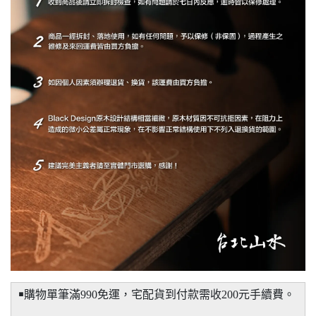
￭購物單筆滿990免運，宅配貨到付款需收200元手續費。