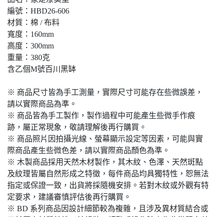
編號：HBD26-606
材質：棉 / 布料
寬度：160mm
高度：300mm
重量：380克
含乙個M號百川黑缽
※ 商品尺寸皆為手工測量，實際尺寸可能存在些微誤差，
請以實際商品為準。
※ 商品皆為手工製作，製作過程中可能產生些微手作痕
跡，屬正常現象，敬請理解後再行購買。
※ 商品照片因拍攝光線、螢幕顯示設定等因素，可能與實
際商品產生些微色差，請以實際商品顏色為準。
※ 木製商品採用天然木材製作，其木紋、色澤、天然斑點
及紋理皆屬自然形成之特徵，每件商品均具獨特性，恕無法
指定或保證一致，出貨將採隨機安排。若對木紋或外觀有特
定要求，建議審慎評估後再行購買。
※ BD 系列商品因設計細節較為複雜，且涉及異材質結合或