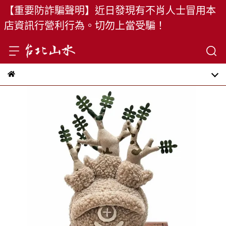
【重要防詐騙聲明】近日發現有不肖人士冒用本
店資訊行營利行為。切勿上當受騙！