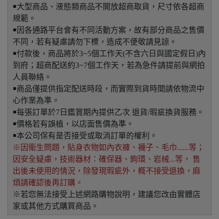
￭大型商品、液態類商品不開放超商取貨，尺寸依各超商
規範。
￭因各通路平台會有不同活動方案，故有部分商品之售價
不同，若有疑慮請勿下標，造成不便敬請見諒。
￭付款後，商品將於3~5個工作天(不含六日與國定假日)內
到府；超商配送約3~7個工作天，若為急件請提前與網拍
人員聯絡。
￭商品僅提供指定配送時段，而實際到貨時間請依物流中
心作業為準。
￭每張訂單於7日鑑賞期內提供乙次 退貨/瑕疵換貨服務。
￭價格若有誤植，以店面售價為準。
￭本公司保有是否接受或取消訂單的權利。
※因衛生問題，貼身衣物如內衣褲、襪子、毛巾......等；
因安全疑慮，技術器材：確保器、鉤環、岩械...等， 售
出後未使用的情況，除發現瑕疵外，概不接受退換，麻
煩請確認後再訂購。
※若您無法接受上述網路購物說明，建議您改由實體店
家或其他方式購買商品。