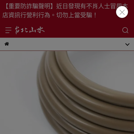
【重要防詐騙聲明】近日發現有不肖人士冒用本
店資訊行營利行為。切勿上當受騙！