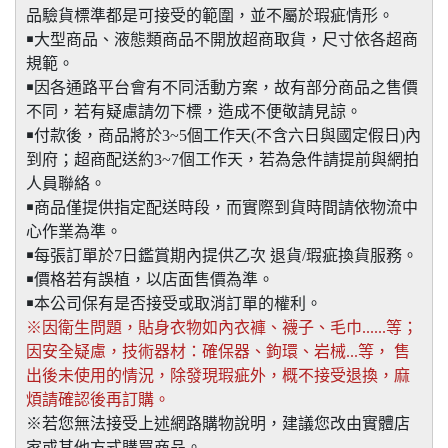
品驗貨標準都是可接受的範圍，並不屬於瑕疵情形。
￭大型商品、液態類商品不開放超商取貨，尺寸依各超商
規範。
￭因各通路平台會有不同活動方案，故有部分商品之售價
不同，若有疑慮請勿下標，造成不便敬請見諒。
￭付款後，商品將於3~5個工作天(不含六日與國定假日)內
到府；超商配送約3~7個工作天，若為急件請提前與網拍
人員聯絡。
￭商品僅提供指定配送時段，而實際到貨時間請依物流中
心作業為準。
￭每張訂單於7日鑑賞期內提供乙次 退貨/瑕疵換貨服務。
￭價格若有誤植，以店面售價為準。
￭本公司保有是否接受或取消訂單的權利。
※因衛生問題，貼身衣物如內衣褲、襪子、毛巾......等；
因安全疑慮，技術器材：確保器、鉤環、岩械...等， 售
出後未使用的情況，除發現瑕疵外，概不接受退換，麻
煩請確認後再訂購。
※若您無法接受上述網路購物說明，建議您改由實體店
家或其他方式購買商品。