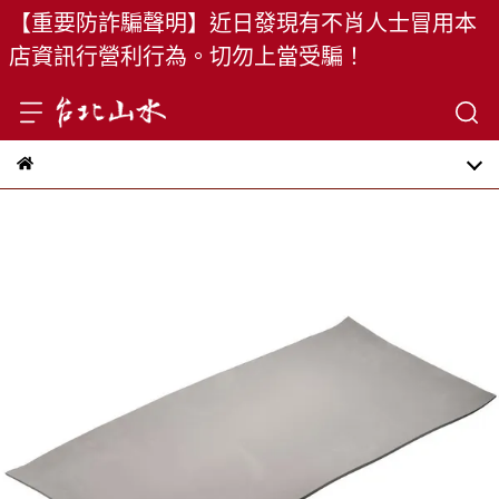
【重要防詐騙聲明】近日發現有不肖人士冒用本
店資訊行營利行為。切勿上當受騙！