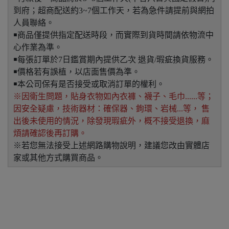
到府；超商配送約3~7個工作天，若為急件請提前與網拍
人員聯絡。
￭商品僅提供指定配送時段，而實際到貨時間請依物流中
心作業為準。
￭每張訂單於7日鑑賞期內提供乙次 退貨/瑕疵換貨服務。
￭價格若有誤植，以店面售價為準。
￭本公司保有是否接受或取消訂單的權利。
※因衛生問題，貼身衣物如內衣褲、襪子、毛巾......等；
因安全疑慮，技術器材：確保器、鉤環、岩械...等， 售
出後未使用的情況，除發現瑕疵外，概不接受退換，麻
煩請確認後再訂購。
※若您無法接受上述網路購物說明，建議您改由實體店
家或其他方式購買商品。