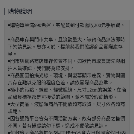
購物說明
￭購物單筆滿990免運，宅配貨到付款需收200元手續費。
￭商品庫存與門市共享，且流動量大，缺貨商品無法即時
下架請見諒。您亦可於下標前與我們確認商品實際庫存
量。
￭門市與網路商店庫存位置不同，如欲門市取貨請先與網
拍人員確認，我們將為您安排。
￭商品圖因拍攝光線、環境，與螢幕顯示差異，實物與圖
片存在難以克服的程度色差，請依實際商品為準。
￭極小的污點、線頭、輕微脫線、尺寸±2cm的誤差，在商
品驗貨標準都是可接受的範圍，並不屬於瑕疵情形。
￭大型商品、液態類商品不開放超商取貨，尺寸依各超商
規範。
￭因各通路平台會有不同活動方案，故有部分商品之售價
不同，若有疑慮請勿下標，造成不便敬請見諒。
￭付款後，商品將於3~5個工作天(不含六日與國定假日)內