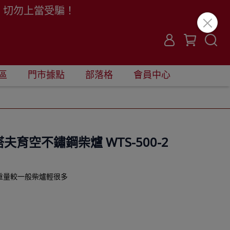
。切勿上當受騙！
區
門市據點
部落格
會員中心
ve 塔夫育空不鏽鋼柴爐 WTS-500-2
重量較一般柴爐輕很多