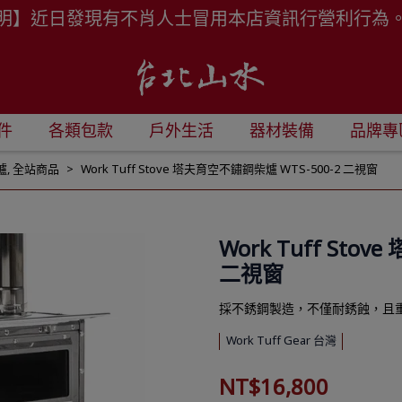
明】近日發現有不肖人士冒用本店資訊行營利行為
件
各類包款
戶外生活
器材裝備
品牌專
爐
,
全站商品
Work Tuff Stove 塔夫育空不鏽鋼柴爐 WTS-500-2 二視窗
Work Tuff Sto
二視窗
採不銹鋼製造，不僅耐銹蝕，且
Work Tuff Gear 台灣
NT$16,800