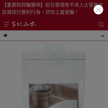
【重要防詐騙聲明】近日發現有不肖人士冒用本
店資訊行營利行為。切勿上當受騙！