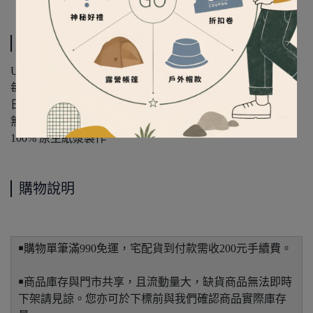
規格說明
UNIFLAME 咖啡濾紙2人用 U664056
每包40枚
日本製造
無氯安心素材
100% 原生紙漿製作
購物說明
￭購物單筆滿990免運，宅配貨到付款需收200元手續費。
￭商品庫存與門市共享，且流動量大，缺貨商品無法即時
下架請見諒。您亦可於下標前與我們確認商品實際庫存