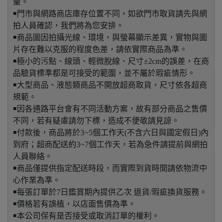
量。
￭門市與網路商店庫存位置不同，如欲門市取貨請先與網
拍人員確認，我們將為您安排。
￭商品圖因拍攝光線、環境，與螢幕顯示差異，實物與圖
片存在難以克服的程度色差，請依實際商品為準。
￭極小的污點、線頭、輕微脫線、尺寸±2cm的誤差，在商
品驗貨標準都是可接受的範圍，並不屬於瑕疵情形。
￭大型商品、液態類商品不開放超商取貨，尺寸依各超商
規範。
￭因各通路平台會有不同活動方案，故有部分商品之售價
不同，若有疑慮請勿下標，造成不便敬請見諒。
￭付款後，商品將於3~5個工作天(不含六日與國定假日)內
到府；超商配送約3~7個工作天，若為急件請提前與網拍
人員聯絡。
￭商品僅提供指定配送時段，而實際到貨時間請依物流中
心作業為準。
￭每張訂單於7日鑑賞期內提供乙次 退貨/瑕疵換貨服務。
￭價格若有誤植，以店面售價為準。
￭本公司保有是否接受或取消訂單的權利。