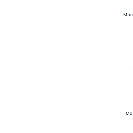
Mo
Mo