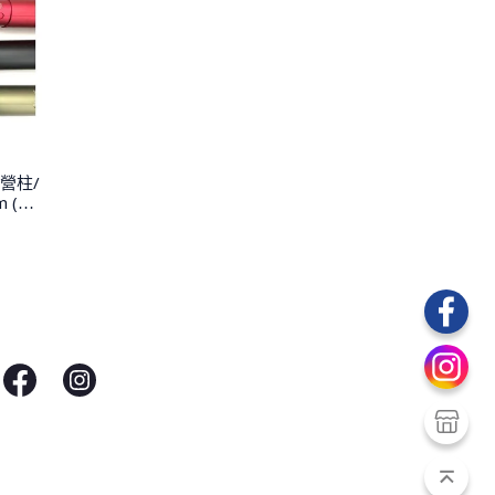
營柱/
 (單