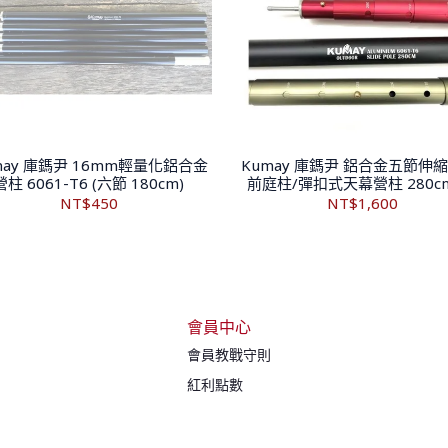
may 庫鎷尹 16mm輕量化鋁合金
Kumay 庫鎷尹 鋁合金五節伸縮
營柱 6061-T6 (六節 180cm)
前庭柱/彈扣式天幕營柱 280cm
支)
NT$450
NT$1,600
會員中心
會員教戰守則
紅利點數