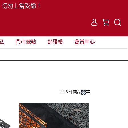
。切勿上當受騙！
區
門市據點
部落格
會員中心
共 3 件商品