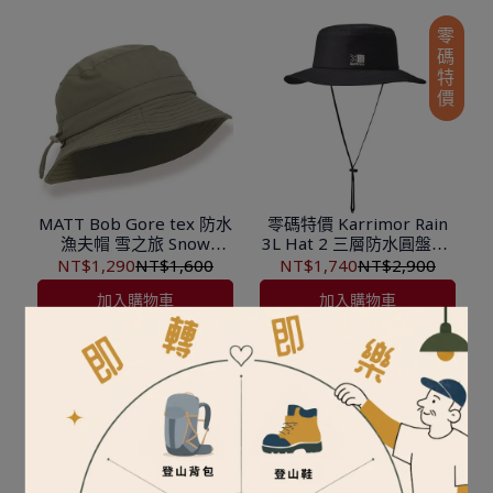
零碼特價
MATT Bob Gore tex 防水
零碼特價 Karrimor Rain
漁夫帽 雪之旅 Snow
3L Hat 2 三層防水圓盤帽/
Travel AH-31
遮陽帽 101069
NT$1,290
NT$1,600
NT$1,740
NT$2,900
加入購物車
加入購物車