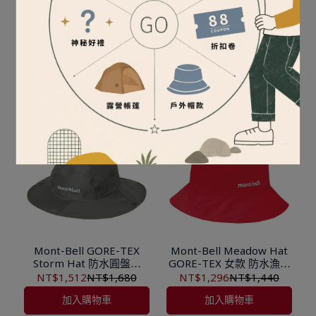
Outdoor Research
Mont-Bell GORE-TEX
Seattle Rain Cap 西雅圖
Storm Hat 女款防水圓盤
防水棒球帽 281307
帽 1128657 (未附帽帶 需
NT$1,800
NT$2,000
NT$1,476
NT$1,640
另購)
已售完
加入購物車
Mont-Bell GORE-TEX
Mont-Bell Meadow Hat
Storm Hat 防水圓盤帽
GORE-TEX 女款 防水漁夫
1128656 (未附帽帶 需另
帽 1128628 (未附帽帶 需
NT$1,512
NT$1,680
NT$1,296
NT$1,440
購)
另購)
加入購物車
加入購物車